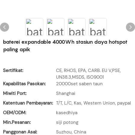
baterei expandable 4000Wh stasiun daya hotspot
paling apik
Sertifikat:
CE, RHOS, EPA, CARB. EU V,PSE,
UN38.3,MSDS, ISO9001
Kapabilitas Pasokan:
20000set saben taun
Miwiti Port:
Shanghai
Katentuan Pembayaran:
T/T, L/C, Kas, Western Union, paypal
OEM/ODM:
kasedhiya
Min.Pesanan:
siji potong
Panggonan Asal:
Suzhou, China