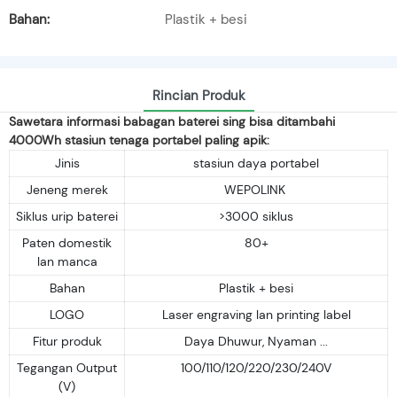
Bahan:
Plastik + besi
Rincian Produk
Sawetara informasi babagan baterei sing bisa ditambahi
4000Wh stasiun tenaga portabel paling apik:
Jinis
stasiun daya portabel
Jeneng merek
WEPOLINK
Siklus urip baterei
>3000 siklus
Paten domestik
80+
lan manca
Bahan
Plastik + besi
LOGO
Laser engraving lan printing label
Fitur produk
Daya Dhuwur, Nyaman ...
Tegangan Output
100/110/120/220/230/240V
(V)