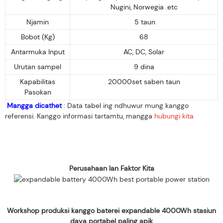
Nugini, Norwegia .etc
Njamin
5 taun
Bobot (Kg)
68
Antarmuka Input
AC, DC, Solar
Urutan sampel
9 dina
Kapabilitas
20000set saben taun
Pasokan
Mangga dicathet
: Data tabel ing ndhuwur mung kanggo
referensi. Kanggo informasi tartamtu, mangga
hubungi kita
Perusahaan lan Faktor Kita
Workshop produksi kanggo baterei expandable 4000Wh stasiun
daya portabel paling apik