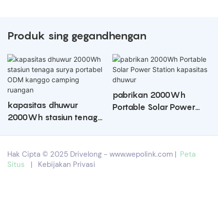
Produk sing gegandhengan
pabrikan 2000Wh
kapasitas dhuwur
Portable Solar Power
2000Wh stasiun tenaga
Station kapasitas
surya portabel ODM
dhuwur
kanggo camping
Hak Cipta © 2025 Drivelong -
www.wepolink.com
|
Peta
ruangan
Situs
|
Kebijakan Privasi