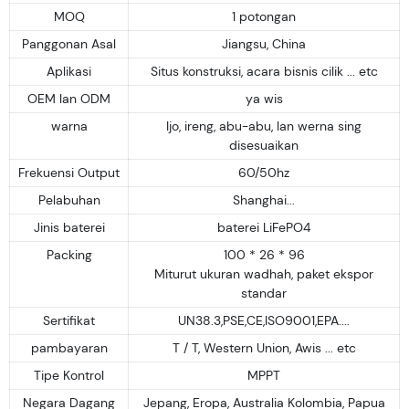
MOQ
1 potongan
Panggonan Asal
Jiangsu, China
Aplikasi
Situs konstruksi, acara bisnis cilik ... etc
OEM lan ODM
ya wis
warna
Ijo, ireng, abu-abu, lan werna sing
disesuaikan
Frekuensi Output
60/50hz
Pelabuhan
Shanghai...
Jinis baterei
baterei LiFePO4
Packing
100 * 26 * 96
Miturut ukuran wadhah, paket ekspor
standar
Sertifikat
UN38.3,PSE,CE,ISO9001,EPA....
pambayaran
T / T, Western Union, Awis ... etc
Tipe Kontrol
MPPT
Negara Dagang
Jepang, Eropa, Australia Kolombia, Papua