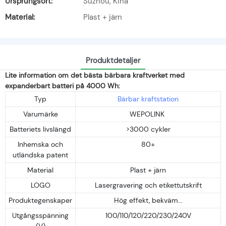
Ursprungsort:
Suzhou, Kina
Material:
Plast + järn
Produktdetaljer
Lite information om det bästa bärbara kraftverket med
expanderbart batteri på 4000 Wh:
Typ
Bärbar kraftstation
Varumärke
WEPOLINK
Batteriets livslängd
>3000 cykler
Inhemska och
80+
utländska patent
Material
Plast + järn
LOGO
Lasergravering och etikettutskrift
Produktegenskaper
Hög effekt, bekväm...
Utgångsspänning
100/110/120/220/230/240V
(V)