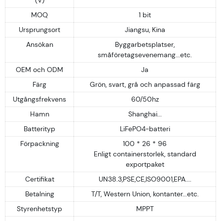
MOQ
1 bit
Ursprungsort
Jiangsu, Kina
Ansökan
Byggarbetsplatser,
småföretagsevenemang...etc.
OEM och ODM
Ja
Färg
Grön, svart, grå och anpassad färg
Utgångsfrekvens
60/50hz
Hamn
Shanghai...
Batterityp
LiFePO4-batteri
Förpackning
100 * 26 * 96
Enligt containerstorlek, standard
exportpaket
Certifikat
UN38.3,PSE,CE,ISO9001,EPA....
Betalning
T/T, Western Union, kontanter...etc.
Styrenhetstyp
MPPT