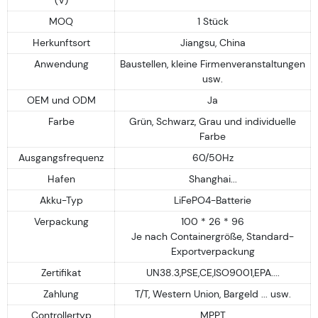
MOQ
1 Stück
Herkunftsort
Jiangsu, China
Anwendung
Baustellen, kleine Firmenveranstaltungen
usw.
OEM und ODM
Ja
Farbe
Grün, Schwarz, Grau und individuelle
Farbe
Ausgangsfrequenz
60/50Hz
Hafen
Shanghai...
Akku-Typ
LiFePO4-Batterie
Verpackung
100 * 26 * 96
Je nach Containergröße, Standard-
Exportverpackung
Zertifikat
UN38.3,PSE,CE,ISO9001,EPA....
Zahlung
T/T, Western Union, Bargeld ... usw.
Controllertyp
MPPT