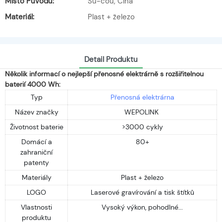
Místo Původu:
Su-čou, Čína
Materiál:
Plast + železo
Detail Produktu
Několik informací o nejlepší přenosné elektrárně s rozšiřitelnou
baterií 4000 Wh:
Typ
Přenosná elektrárna
Název značky
WEPOLINK
Životnost baterie
>3000 cykly
Domácí a
80+
zahraniční
patenty
Materiály
Plast + železo
LOGO
Laserové gravírování a tisk štítků
Vlastnosti
Vysoký výkon, pohodlné...
produktu