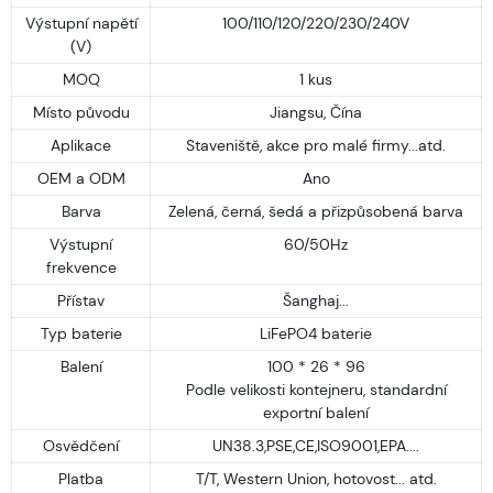
Výstupní napětí
100/110/120/220/230/240V
(V)
MOQ
1 kus
Místo původu
Jiangsu, Čína
Aplikace
Staveniště, akce pro malé firmy...atd.
OEM a ODM
Ano
Barva
Zelená, černá, šedá a přizpůsobená barva
Výstupní
60/50Hz
frekvence
Přístav
Šanghaj...
Typ baterie
LiFePO4 baterie
Balení
100 * 26 * 96
Podle velikosti kontejneru, standardní
exportní balení
Osvědčení
UN38.3,PSE,CE,ISO9001,EPA....
Platba
T/T, Western Union, hotovost... atd.