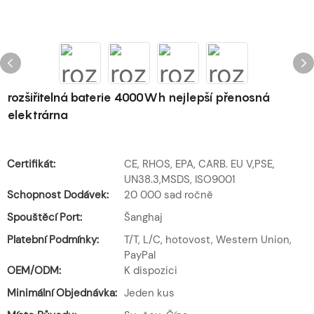
rozšiřitelná baterie 4000Wh nejlepší přenosná
elektrárna
Certifikát:
CE, RHOS, EPA, CARB. EU V,PSE,
UN38.3,MSDS, ISO9001
Schopnost Dodávek:
20 000 sad ročně
Spouštěcí Port:
Šanghaj
Platební Podmínky:
T/T, L/C, hotovost, Western Union,
PayPal
OEM/ODM:
K dispozici
Minimální Objednávka:
Jeden kus