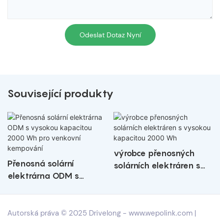
Odeslat Dotaz Nyní
Související produkty
výrobce přenosných
Přenosná solární
solárních elektráren s
elektrárna ODM s
vysokou kapacitou 2000
vysokou kapacitou 2000
Wh
Wh pro venkovní
Autorská práva © 2025 Drivelong -
www.wepolink.com
|
kempování