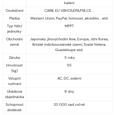
balení
Osvědčení
CARB. EU V,RHOS,EPA,PSE,CE....
Platba
Western Union, PayPal, hotovost, akreditiv... atd.
Typ řídicí
MPPT
jednotky
Obchodní
Japonsko, jihovýchodní Asie, Evropa, Jižní Korea,
země
Britské indickooceánské území, Svatá Helena,
Guadeloupe atd.
Záruka
5 roky
Hmotnost
55
(kg)
Vstupní
AC, DC, solární
rozhraní
Ukázková
8 dny
objednávka
Schopnost
20 000 sad ročně
dodávek