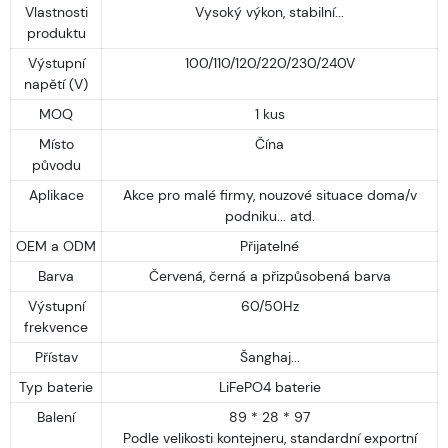
Vlastnosti
Vysoký výkon, stabilní...
produktu
Výstupní
100/110/120/220/230/240V
napětí (V)
MOQ
1 kus
Místo
Čína
původu
Aplikace
Akce pro malé firmy, nouzové situace doma/v
podniku... atd.
OEM a ODM
Přijatelné
Barva
Červená, černá a přizpůsobená barva
Výstupní
60/50Hz
frekvence
Přístav
Šanghaj...
Typ baterie
LiFePO4 baterie
Balení
89 * 28 * 97
Podle velikosti kontejneru, standardní exportní