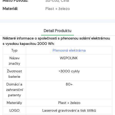
Místo Původu:
Su-čou, Čína
Materiál:
Plast + železo
Detail Produktu
Některé informace o společnosti s přenosnou solární elektrárnou
s vysokou kapacitou 2000 Wh:
Typ
Přenosná elektrárna
Název
WEPOLINK
značky
Životnost
>3000 cykly
baterie
Domácí a
80+
zahraniční
patenty
Materiály
Plast + železo
LOGO
Laserové gravírování a tisk štítků