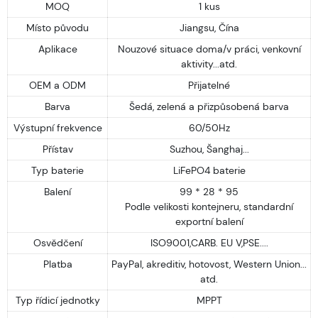
MOQ
1 kus
Místo původu
Jiangsu, Čína
Aplikace
Nouzové situace doma/v práci, venkovní
aktivity...atd.
OEM a ODM
Přijatelné
Barva
Šedá, zelená a přizpůsobená barva
Výstupní frekvence
60/50Hz
Přístav
Suzhou, Šanghaj...
Typ baterie
LiFePO4 baterie
Balení
99 * 28 * 95
Podle velikosti kontejneru, standardní
exportní balení
Osvědčení
ISO9001,CARB. EU V,PSE....
Platba
PayPal, akreditiv, hotovost, Western Union...
atd.
Typ řídicí jednotky
MPPT