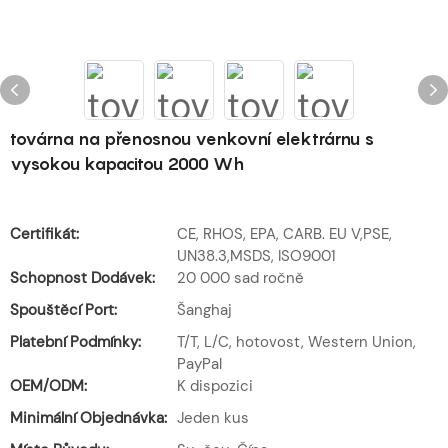
továrna na přenosnou venkovní elektrárnu s
vysokou kapacitou 2000 Wh
Certifikát:
CE, RHOS, EPA, CARB. EU V,PSE,
UN38.3,MSDS, ISO9001
Schopnost Dodávek:
20 000 sad ročně
Spouštěcí Port:
Šanghaj
Platební Podmínky:
T/T, L/C, hotovost, Western Union,
PayPal
OEM/ODM:
K dispozici
Minimální Objednávka:
Jeden kus