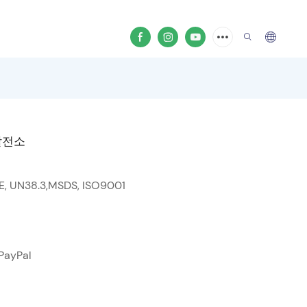
발전소
SE, UN38.3,MSDS, ISO9001
 PayPal