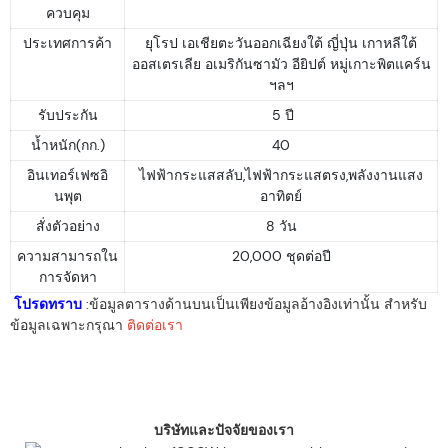
ควบคุม
ประเทศการค้า
ยุโรป เอเชียตะวันออกเฉียงใต้ ญี่ปุ่น เกาหลีใต้
ออสเตรเลีย อเมริกันซามัว อียิปต์ หมู่เกาะพิตแคร์น
ฯลฯ
รับประกัน
5 ปี
น้ำหนัก(กก.)
40
อินเทอร์เฟซอิ
ไฟฟ้ากระแสสลับ,ไฟฟ้ากระแสตรง,พลังงานแสง
นพุต
อาทิตย์
สั่งตัวอย่าง
8 วัน
ความสามารถใน
20,000 ชุดต่อปี
การจัดหา
โปรดทราบ
:ข้อมูลตารางด้านบนเป็นเพียงข้อมูลอ้างอิงเท่านั้น สำหรับ
ข้อมูลเฉพาะกรุณา
ติดต่อเรา
บริษัทและปัจจัยของเรา