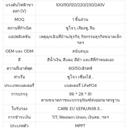
แรงดันไฟฟ้าขา
100/110/120/220/230/240V
ออก (V)
MOQ
1 ชิ้นส่วน
สถานที่กำเนิด
ซูโจว, เจียงซู, จีน
แอปพลิเคชัน
เหตุฉุกเฉินที่บ้าน/ธุรกิจ, กิจกรรมธุรกิจขนาดเล็ก
ฯลฯ
OEM และ ODM
สนับสนุน
สี
สีน้ำเงิน, สีแดง, สีดำ และสีที่กำหนดเอง
ความถี่เอาต์พุต
60/50เฮิรตซ์
ท่าเรือ
ซูโจว เซี่ยงไฮ้...
ประเภทแบตเตอรี่
แบตเตอรี่ LiFePO4
การบรรจุ
96 * 28 * 91
ตามขนาดภาชนะบรรจุภัณฑ์ส่งออกมาตรฐาน
ใบรับรอง
CARB. EU V,EPA,UN38.3....
การชำระเงิน
T/T, Western Union, เงินสด...ฯลฯ
ประเภทตัว
MPPT