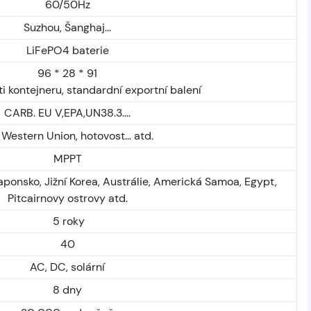
60/50Hz
Suzhou, Šanghaj...
LiFePO4 baterie
96 * 28 * 91
ti kontejneru, standardní exportní balení
CARB. EU V,EPA,UN38.3....
, Western Union, hotovost... atd.
MPPT
aponsko, Jižní Korea, Austrálie, Americká Samoa, Egypt,
Pitcairnovy ostrovy atd.
5 roky
40
AC, DC, solární
8 dny