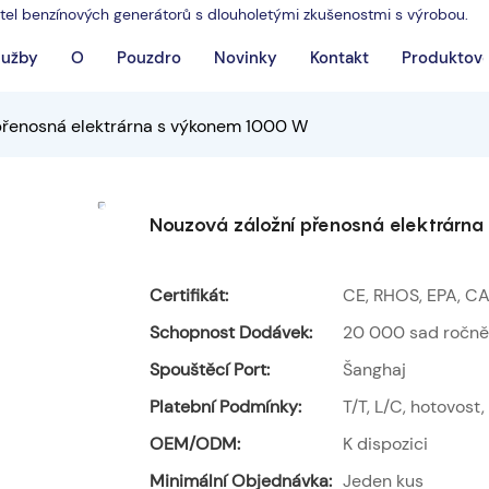
atel benzínových generátorů s dlouholetými zkušenostmi s výrobou.
lužby
O
Pouzdro
Novinky
Kontakt
Produktové
přenosná elektrárna s výkonem 1000 W
Nouzová záložní přenosná elektrárn
Certifikát:
CE, RHOS, EPA, CA
Schopnost Dodávek:
20 000 sad ročně
Spouštěcí Port:
Šanghaj
Platební Podmínky:
T/T, L/C, hotovost
OEM/ODM:
K dispozici
Minimální Objednávka:
Jeden kus