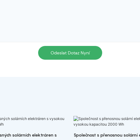
Odeslat Dotaz Nyní
ných solárních elektráren s
Společnost s přenosnou solární 