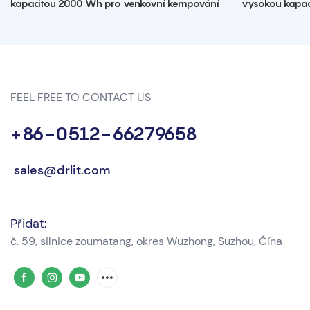
kapacitou 2000 Wh pro venkovní kempování
vysokou kapa
FEEL FREE TO CONTACT US
+86-0512-66279658
sales@drlit.com
Přidat:
č. 59, silnice zoumatang, okres Wuzhong, Suzhou, Čína