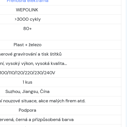
Přenosná elektrárna
WEPOLINK
>3000 cykly
80+
Plast + železo
erové gravírování a tisk štítků
ní, vysoký výkon, vysoká kvalita...
100/110/120/220/230/240V
1 kus
Suzhou, Jiangsu, Čína
 nouzové situace, akce malých firem atd.
Podpora
ervená, černá a přizpůsobená barva