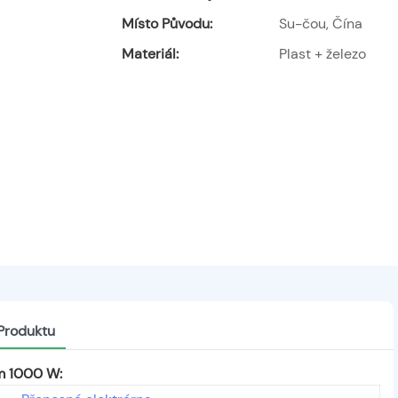
Místo Původu:
Su-čou, Čína
Materiál:
Plast + železo
 Produktu
em 1000 W: