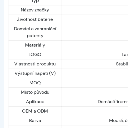
Typ
Název značky
Životnost baterie
Domácí a zahraniční
patenty
Materiály
LOGO
Las
Vlastnosti produktu
Stabil
Výstupní napětí (V)
MOQ
Místo původu
Aplikace
Domácí/firemní
OEM a ODM
Barva
Modrá, č