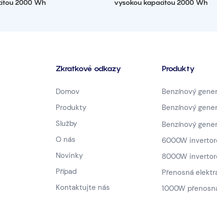
citou 2000 Wh
vysokou kapacitou 2000 Wh
Zkratkové odkazy
Produkty
Domov
Benzínový gener
Produkty
Benzínový gene
Služby
Benzínový gene
O nás
6000W invertor
Novinky
8000W invertor
Případ
Přenosná elektr
Kontaktujte nás
1000W přenosná