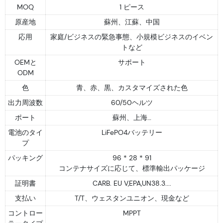
MOQ
1 ピース
原産地
蘇州、江蘇、中国
応用
家庭/ビジネスの緊急事態、小規模ビジネスのイベン
トなど
OEMと
サポート
ODM
色
青、赤、黒、カスタマイズされた色
出力周波数
60/50ヘルツ
ポート
蘇州、上海…
電池のタイ
LiFePO4バッテリー
プ
パッキング
96 * 28 * 91
コンテナサイズに応じて、標準輸出パッケージ
証明書
CARB. EU V,EPA,UN38.3....
支払い
T/T、ウェスタンユニオン、現金など
コントロー
MPPT