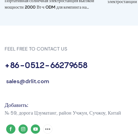
Портативная солнечная электростанция высокой
электростанции
мощности 2000 Вт·ч ODM для кемпинга на
открытом воздухе
FEEL FREE TO CONTACT US
+86-0512-66279658
sales@drlit.com
Добавить:
№ 59, дорога Цзуматанг, район Учжун, Сучжоу, Китай