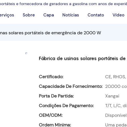
 portáteis e fornecedora de geradores a gasolina com anos de experi
erviços
Sobre
Capa
Notícias
Contato
Vídeo 
inas solares portáteis de emergência de 2000 W
Fábrica de usinas solares portáteis 
Certificado:
CE, RHOS,
Capacidade De Fornecimento:
20.000 co
Porta De Partida:
Xangai
Condições De Pagamento:
T/T, L/C, 
OEM/ODM:
Disponível
Ordem Minima:
Uma peda