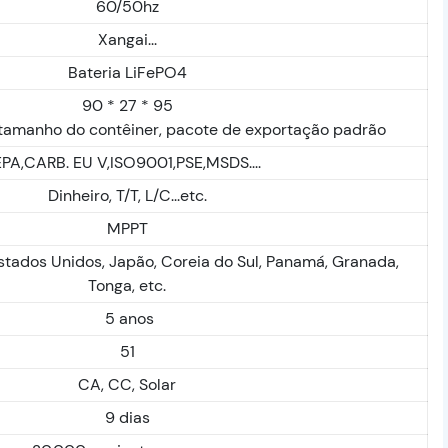
60/50hz
Xangai...
Bateria LiFePO4
90 * 27 * 95
tamanho do contêiner, pacote de exportação padrão
EPA,CARB. EU V,ISO9001,PSE,MSDS....
Dinheiro, T/T, L/C...etc.
MPPT
Estados Unidos, Japão, Coreia do Sul, Panamá, Granada,
Tonga, etc.
5 anos
51
CA, CC, Solar
9 dias