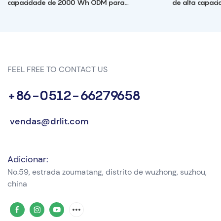
capacidade de 2000 Wh ODM para
de alta capac
acampamento ao ar livre
FEEL FREE TO CONTACT US
+86-0512-66279658
vendas@drlit.com
Adicionar:
No.59, estrada zoumatang, distrito de wuzhong, suzhou,
china