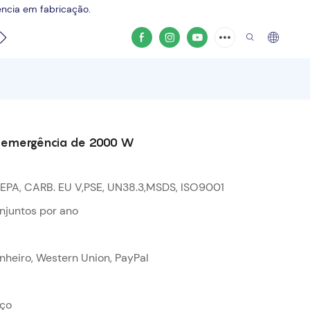
ência em fabricação.
do produto
de emergência de 2000 W
 EPA, CARB. EU V,PSE, UN38.3,MSDS, ISO9001
njuntos por ano
dinheiro, Western Union, PayPal
ço