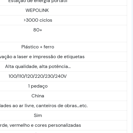
Estação de energia portátil
WEPOLINK
>3000 ciclos
80+
Plástico + ferro
vação a laser e impressão de etiquetas
Alta qualidade, alta potência...
100/110/120/220/230/240V
1 pedaço
China
dades ao ar livre, canteiros de obras...etc.
Sim
rde, vermelho e cores personalizadas