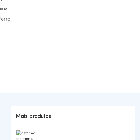
hina
ferro
Mais produtos