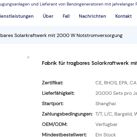
rzeugungsanlagen und Lieferant von Benzingeneratoren mit jahrelanger 
ienstleistungen
Über
Fall
Nachrichten
Kontakt
agbares Solarkraftwerk mit 2000 W Notstromversorgung
Fabrik für tragbares Solarkraftwerk 
Zertifikat:
CE, RHOS, EPA, CA
Lieferfähigkeit:
20.000 Sets pro J
Startport:
Shanghai
Zahlungsbedingungen:
T/T, L/C, Bargeld,
OEM/ODM:
Verfügbar
Mindestbestellwert:
Ein Stück