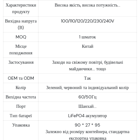
Характеристики
Висока якість, висока потужність...
продукту
Вихідна напруга
100/110/120/220/230/240V
(В)
MOQ
1 шматок
Місце
Китай
походження
Застосування
Заходи на свіжому повітрі, будівельні
майданчики... тощо
OEM та ODM
Так
Колір
Зелений, червоний та індивідуальний колір
Вихідна частота
60/50Гц
Порт
Шанхай...
Тип батареї
LiFePO4 акумулятор
Упаковка
90 * 27 * 95
Залежно від розміру контейнера, стандартна
експортна упаковка