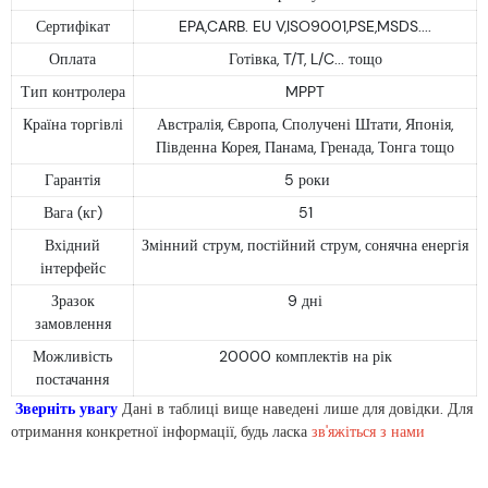
Сертифікат
EPA,CARB. EU V,ISO9001,PSE,MSDS....
Оплата
Готівка, T/T, L/C... тощо
Тип контролера
MPPT
Країна торгівлі
Австралія, Європа, Сполучені Штати, Японія,
Південна Корея, Панама, Гренада, Тонга тощо
Гарантія
5 роки
Вага (кг)
51
Вхідний
Змінний струм, постійний струм, сонячна енергія
інтерфейс
Зразок
9 дні
замовлення
Можливість
20000 комплектів на рік
постачання
Зверніть увагу
Дані в таблиці вище наведені лише для довідки. Для
отримання конкретної інформації, будь ласка
зв'яжіться з нами