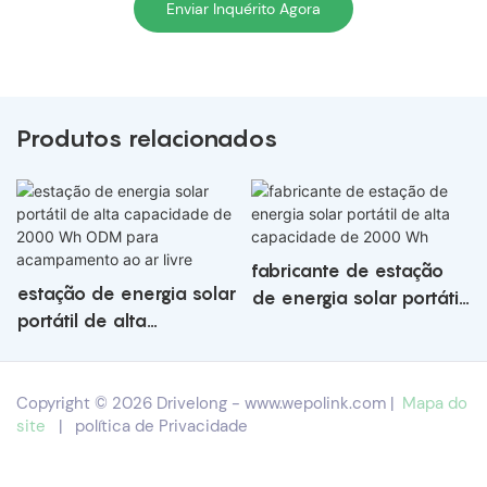
Enviar Inquérito Agora
Produtos relacionados
fabricante de estação
estação de energia solar
de energia solar portátil
portátil de alta
de alta capacidade de
capacidade de 2000
2000 Wh
Wh ODM para
Copyright © 2026 Drivelong -
www.wepolink.com
|
Mapa do
acampamento ao ar
site
|
política de Privacidade
livre