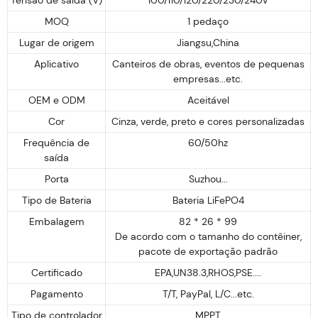
MOQ
1 pedaço
Lugar de origem
Jiangsu,China
Aplicativo
Canteiros de obras, eventos de pequenas
empresas...etc.
OEM e ODM
Aceitável
Cor
Cinza, verde, preto e cores personalizadas
Frequência de
60/50hz
saída
Porta
Suzhou...
Tipo de Bateria
Bateria LiFePO4
Embalagem
82 * 26 * 99
De acordo com o tamanho do contêiner,
pacote de exportação padrão
Certificado
EPA,UN38.3,RHOS,PSE....
Pagamento
T/T, PayPal, L/C...etc.
Tipo de controlador
MPPT