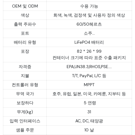
OEM 및 ODM
수용 가능
색상
회색, 녹색, 검정색 및 사용자 정의 색상
출력 주파수
60/50헤르츠
포트
소주...
배터리 유형
LiFePO4 배터리
포장
82 * 26 * 99
컨테이너 크기에 따라 표준 수출 패키지
자격증
EPA,UN38.3,RHOS,PSE....
지불
T/T, PayPal, L/C 등
컨트롤러 유형
MPPT
무역 국가
호주, 유럽, 일본, 미국, 카메룬, 지부티 등
보장하다
5 연령
무게(kg)
31
입력 인터페이스
AC, DC, 태양광
샘플 주문
10 날