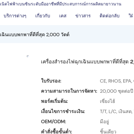
งกำเนิดไฟฟ้าเบนซินระดับมืออาชีพที่มีประสบการณ์การผลิตมายาวนาน
บริการต่างๆ
เกี่ยวกับ
เคส
ข่าวสาร
ติดต่อกลับ
วิด
ฉินแบบพกพาที่ดีที่สุด 2,000 วัตต์
เครื่องสำรองไฟฉุกเฉินแบบพกพาที่ดีที่สุด 2
ใบรับรอง:
CE, RHOS, EPA,
ความสามารถในการจัดหา:
20,000 ชุดต่อปี
พอร์ตเริ่มต้น:
เซี่ยงไฮ้
เงื่อนไขการชำระเงิน:
T/T, L/C, เงินส
OEM/ODM:
มีอยู่
คำสั่งซื้อขั้นต่ำ:
ชิ้นเดียว