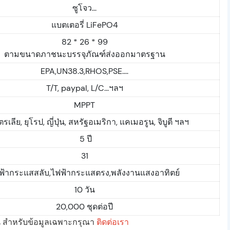
ซูโจว...
แบตเตอรี่ LiFePO4
82 * 26 * 99
ตามขนาดภาชนะบรรจุภัณฑ์ส่งออกมาตรฐาน
EPA,UN38.3,RHOS,PSE....
T/T, paypal, L/C...ฯลฯ
MPPT
รเลีย, ยุโรป, ญี่ปุ่น, สหรัฐอเมริกา, แคเมอรูน, จิบูตี ฯลฯ
5 ปี
31
ฟ้ากระแสสลับ,ไฟฟ้ากระแสตรง,พลังงานแสงอาทิตย์
10 วัน
20,000 ชุดต่อปี
ั้น สำหรับข้อมูลเฉพาะกรุณา
ติดต่อเรา