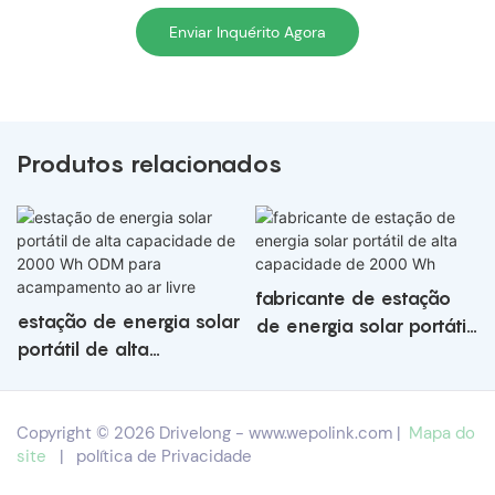
Enviar Inquérito Agora
Produtos relacionados
fabricante de estação
estação de energia solar
de energia solar portátil
portátil de alta
de alta capacidade de
capacidade de 2000
2000 Wh
Wh ODM para
Copyright © 2026 Drivelong -
www.wepolink.com
|
Mapa do
acampamento ao ar
site
|
política de Privacidade
livre