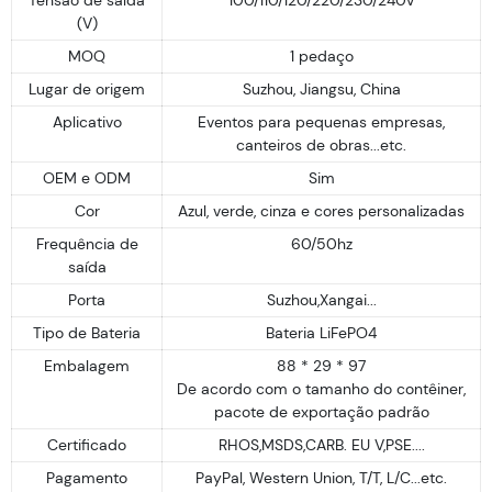
(V)
MOQ
1 pedaço
Lugar de origem
Suzhou, Jiangsu, China
Aplicativo
Eventos para pequenas empresas,
canteiros de obras...etc.
OEM e ODM
Sim
Cor
Azul, verde, cinza e cores personalizadas
Frequência de
60/50hz
saída
Porta
Suzhou,Xangai...
Tipo de Bateria
Bateria LiFePO4
Embalagem
88 * 29 * 97
De acordo com o tamanho do contêiner,
pacote de exportação padrão
Certificado
RHOS,MSDS,CARB. EU V,PSE....
Pagamento
PayPal, Western Union, T/T, L/C...etc.