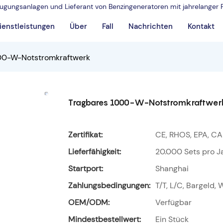
rzeugungsanlagen und Lieferant von Benzingeneratoren mit jahrelanger 
ienstleistungen
Über
Fall
Nachrichten
Kontakt
00-W-Notstromkraftwerk
Tragbares 1000-W-Notstromkraftwer
Zertifikat:
CE, RHOS, EPA, CA
Lieferfähigkeit:
20.000 Sets pro J
Startport:
Shanghai
Zahlungsbedingungen:
T/T, L/C, Bargeld,
OEM/ODM:
Verfügbar
Mindestbestellwert:
Ein Stück