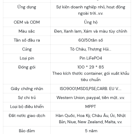
Ứng dụng
Sự kiện doanh nghiệp nhỏ, hoạt động
ngoài trời...v.v.
OEM và ODM
Ủng hộ
Màu sắc
Đen, Xanh lam, Xám và màu tùy chỉnh
Tần số đầu ra
60/50tần số
Cảng
Tô Châu, Thượng Hải...
Loại pin
Pin LiFePO4
Đóng gói
100 * 29 * 85
Theo kích thước container, gói xuất khẩu
tiêu chuẩn
Giấy chứng nhận
ISO9001,MSDS,PSE,CARB. EU V....
Sự chi trả
Western Union, paypal, tiền mặt...v.v.
Loại bộ điều khiển
MPPT
Đất nước giao dịch
Hàn Quốc, Hoa Kỳ, Châu Âu, Úc, Nhật
Bản, Niue, New Zealand, Malta, v.v.
Bảo đảm
5 năm