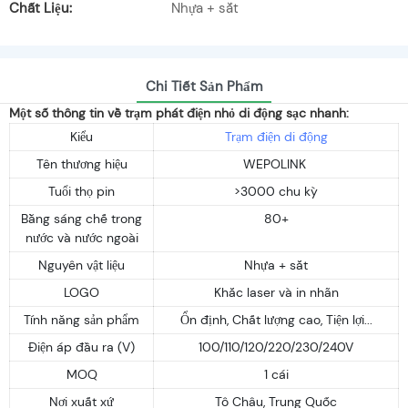
Chất Liệu:
Nhựa + sắt
Chi Tiết Sản Phẩm
Một số thông tin về trạm phát điện nhỏ di động sạc nhanh:
Kiểu
Trạm điện di động
Tên thương hiệu
WEPOLINK
Tuổi thọ pin
>3000 chu kỳ
Bằng sáng chế trong
80+
nước và nước ngoài
Nguyên vật liệu
Nhựa + sắt
LOGO
Khắc laser và in nhãn
Tính năng sản phẩm
Ổn định, Chất lượng cao, Tiện lợi...
Điện áp đầu ra (V)
100/110/120/220/230/240V
MOQ
1 cái
Nơi xuất xứ
Tô Châu, Trung Quốc