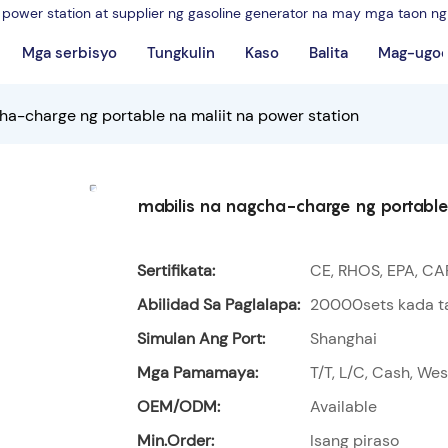
power station at supplier ng gasoline generator na may mga taon n
Mga serbisyo
Tungkulin
Kaso
Balita
Mag-ugo
ha-charge ng portable na maliit na power station
mabilis na nagcha-charge ng portable
Sertifikata:
CE, RHOS, EPA, CA
Abilidad Sa Paglalapa:
20000sets kada t
Simulan Ang Port:
Shanghai
Mga Pamamaya:
T/T, L/C, Cash, We
OEM/ODM:
Available
Min.Order:
Isang piraso