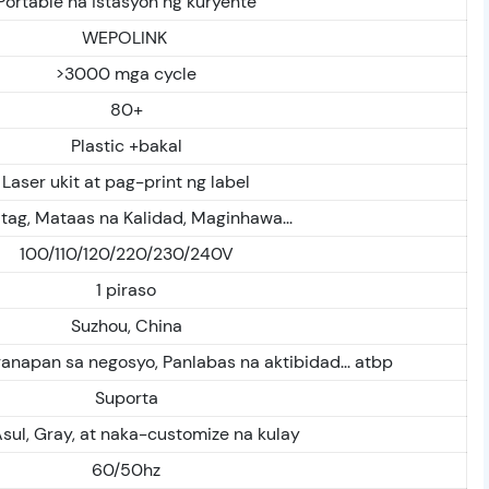
Portable na istasyon ng kuryente
WEPOLINK
>3000 mga cycle
80+
Plastic +bakal
Laser ukit at pag-print ng label
tag, Mataas na Kalidad, Maginhawa...
100/110/120/220/230/240V
1 piraso
Suzhou, China
anapan sa negosyo, Panlabas na aktibidad... atbp
Suporta
Asul, Gray, at naka-customize na kulay
60/50hz