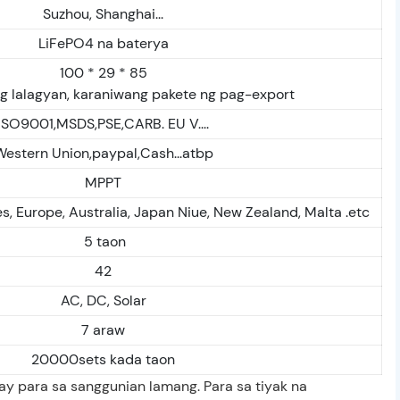
Suzhou, Shanghai...
LiFePO4 na baterya
100 * 29 * 85
ng lalagyan, karaniwang pakete ng pag-export
ISO9001,MSDS,PSE,CARB. EU V....
Western Union,paypal,Cash...atbp
MPPT
s, Europe, Australia, Japan Niue, New Zealand, Malta .etc
5 taon
42
AC, DC, Solar
7 araw
20000sets kada taon
 ay para sa sanggunian lamang. Para sa tiyak na