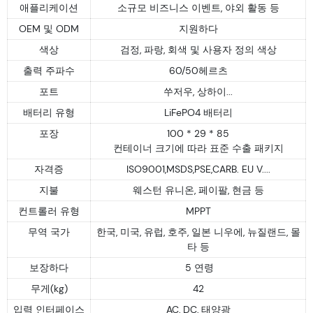
애플리케이션
소규모 비즈니스 이벤트, 야외 활동 등
OEM 및 ODM
지원하다
색상
검정, 파랑, 회색 및 사용자 정의 색상
출력 주파수
60/50헤르츠
포트
쑤저우, 상하이...
배터리 유형
LiFePO4 배터리
포장
100 * 29 * 85
컨테이너 크기에 따라 표준 수출 패키지
자격증
ISO9001,MSDS,PSE,CARB. EU V....
지불
웨스턴 유니온, 페이팔, 현금 등
컨트롤러 유형
MPPT
무역 국가
한국, 미국, 유럽, 호주, 일본 니우에, 뉴질랜드, 몰
타 등
보장하다
5 연령
무게(kg)
42
입력 인터페이스
AC, DC, 태양광