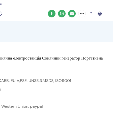
а.
кту
нячна електростанція Сонячний генератор Портативна
CARB. EU V,PSE, UN38.3,MSDS, ISO9001
s
sh, Western Union, paypal