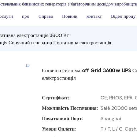
стачальник бензинових генераторів з багаторічним досвідом виробництв
ослуги
про
Справа
Новини
контакт
Відео проду
тативна електростанція 3600 Вт
ція Сонячний генератор Портативна електростанція
Сонячна система off Grid 3600w UPS Со
електростанція
Сертифікат:
CE, RHOS, EPA, 
Можливість Постачання:
Salê 20000 set
Початковий Порт:
Shanghai
Умови Оплати:
T / T, L / C, Ca