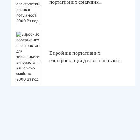
портативних сонячних
електростанцій високої потужності
2000 Вт·год
Виробник портативних
електростанцій для зовнішнього
використання з високою ємністю
2000 Вт·год