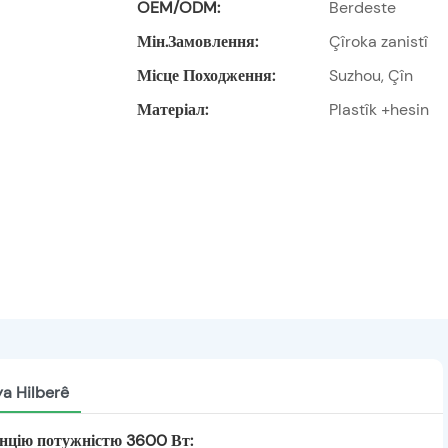
OEM/ODM:
Berdeste
Мін.замовлення:
Çîroka zanistî
Місце Походження:
Suzhou, Çîn
Матеріал:
Plastîk +hesin
ya Hilberê
анцію потужністю 3600 Вт: