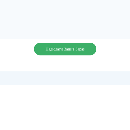
Надіслати Запит Зараз
Багатовихідна портативна електро