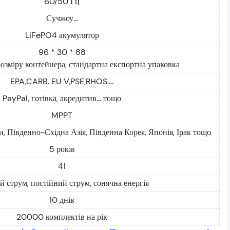
60/50 Гц
Сучжоу...
LiFePO4 акумулятор
96 * 30 * 88
розміру контейнера, стандартна експортна упаковка
EPA,CARB. EU V,PSE,RHOS....
PayPal, готівка, акредитив... тощо
MPPT
, Південно-Східна Азія, Південна Корея, Японія, Ірак тощо
5 років
41
й струм, постійний струм, сонячна енергія
10 днів
20000 комплектів на рік