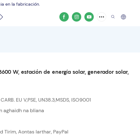
a en la fabricación.
Vídeo del producto
3600 W, estación de energía solar, generador solar,
, CARB. EU V,PSE, UN38.3,MSDS, ISO9001
n aghaidh na bliana
ad Tirim, Aontas Iarthar, PayPal