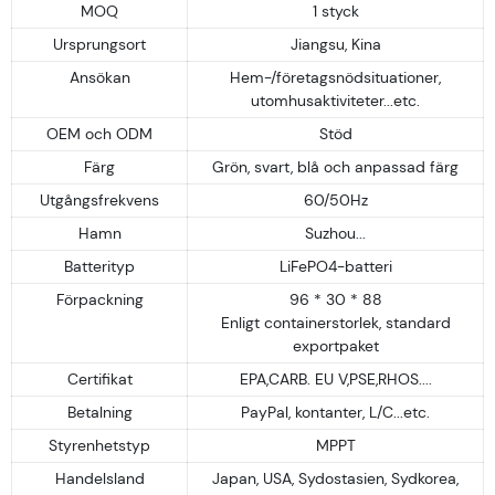
MOQ
1 styck
Ursprungsort
Jiangsu, Kina
Ansökan
Hem-/företagsnödsituationer,
utomhusaktiviteter...etc.
OEM och ODM
Stöd
Färg
Grön, svart, blå och anpassad färg
Utgångsfrekvens
60/50Hz
Hamn
Suzhou...
Batterityp
LiFePO4-batteri
Förpackning
96 * 30 * 88
Enligt containerstorlek, standard
exportpaket
Certifikat
EPA,CARB. EU V,PSE,RHOS....
Betalning
PayPal, kontanter, L/C...etc.
Styrenhetstyp
MPPT
Handelsland
Japan, USA, Sydostasien, Sydkorea,