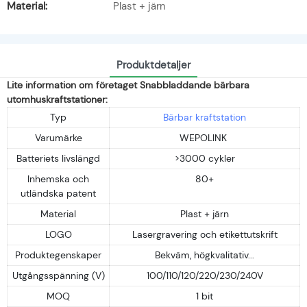
Material:
Plast + järn
Produktdetaljer
Lite information om företaget Snabbladdande bärbara
utomhuskraftstationer:
Typ
Bärbar kraftstation
Varumärke
WEPOLINK
Batteriets livslängd
>3000 cykler
Inhemska och
80+
utländska patent
Material
Plast + järn
LOGO
Lasergravering och etikettutskrift
Produktegenskaper
Bekväm, högkvalitativ...
Utgångsspänning (V)
100/110/120/220/230/240V
MOQ
1 bit