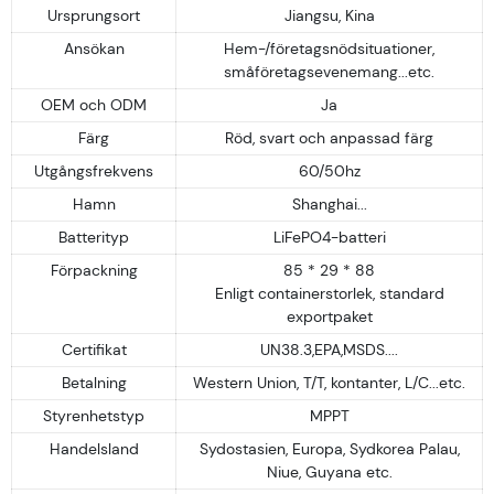
Ursprungsort
Jiangsu, Kina
Ansökan
Hem-/företagsnödsituationer,
småföretagsevenemang...etc.
OEM och ODM
Ja
Färg
Röd, svart och anpassad färg
Utgångsfrekvens
60/50hz
Hamn
Shanghai...
Batterityp
LiFePO4-batteri
Förpackning
85 * 29 * 88
Enligt containerstorlek, standard
exportpaket
Certifikat
UN38.3,EPA,MSDS....
Betalning
Western Union, T/T, kontanter, L/C...etc.
Styrenhetstyp
MPPT
Handelsland
Sydostasien, Europa, Sydkorea Palau,
Niue, Guyana etc.