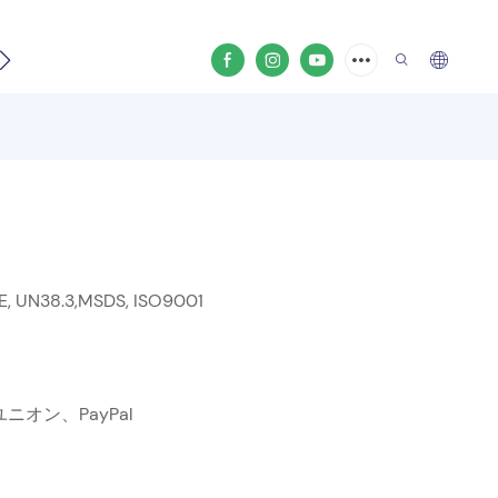
SE, UN38.3,MSDS, ISO9001
ニオン、PayPal