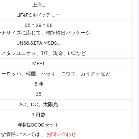
上海...
LiFePO4バッテリー
85 * 29 * 88
テナサイズに応じて、標準輸出パッケージ
UN38.3,EPA,MSDS....
スタンユニオン、T/T、現金、L/Cなど
MPPT
ヨーロッパ、韓国、パラオ、ニウエ、ガイアナなど
5 年
35
AC、DC、太陽光
9 日数
年間20000セット
的な情報については、
お問い合わせ