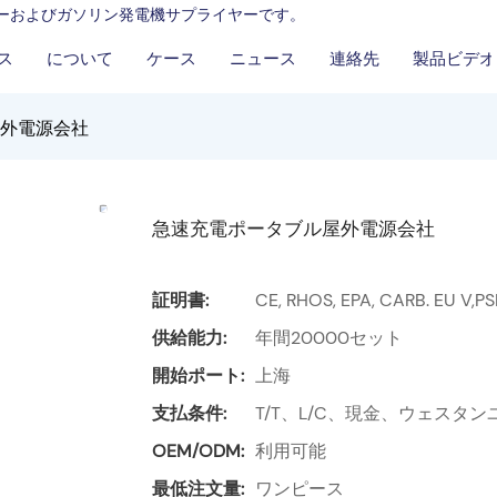
ーカーおよびガソリン発電機サプライヤーです。
ス
について
ケース
ニュース
連絡先
製品ビデオ
外電源会社
急速充電ポータブル屋外電源会社
証明書:
CE, RHOS, EPA, CARB. EU V,P
供給能力:
年間20000セット
開始ポート:
上海
支払条件:
T/T、L/C、現金、ウェスタンユ
OEM/ODM:
利用可能
最低注文量:
ワンピース