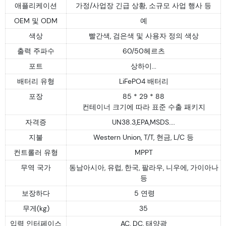
애플리케이션
가정/사업장 긴급 상황, 소규모 사업 행사 등
OEM 및 ODM
예
색상
빨간색, 검은색 및 사용자 정의 색상
출력 주파수
60/50헤르츠
포트
상하이...
배터리 유형
LiFePO4 배터리
포장
85 * 29 * 88
컨테이너 크기에 따라 표준 수출 패키지
자격증
UN38.3,EPA,MSDS....
지불
Western Union, T/T, 현금, L/C 등
컨트롤러 유형
MPPT
무역 국가
동남아시아, 유럽, 한국, 팔라우, 니우에, 가이아나
등
보장하다
5 연령
무게(kg)
35
입력 인터페이스
AC, DC, 태양광