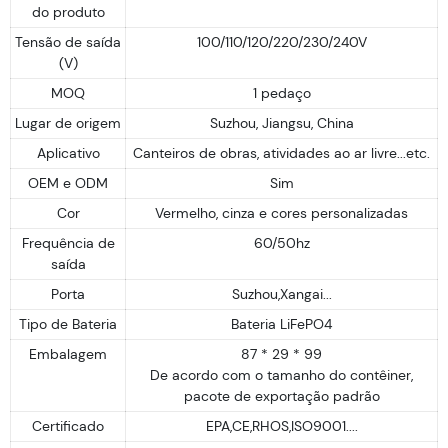
do produto
Tensão de saída
100/110/120/220/230/240V
(V)
MOQ
1 pedaço
Lugar de origem
Suzhou, Jiangsu, China
Aplicativo
Canteiros de obras, atividades ao ar livre...etc.
OEM e ODM
Sim
Cor
Vermelho, cinza e cores personalizadas
Frequência de
60/50hz
saída
Porta
Suzhou,Xangai...
Tipo de Bateria
Bateria LiFePO4
Embalagem
87 * 29 * 99
De acordo com o tamanho do contêiner,
pacote de exportação padrão
Certificado
EPA,CE,RHOS,ISO9001....