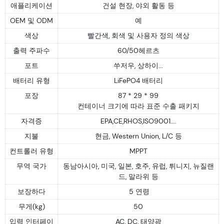
애플리케이션
건설 현장, 야외 활동 등
OEM 및 ODM
예
색상
빨간색, 회색 및 사용자 정의 색상
출력 주파수
60/50헤르츠
포트
쑤저우, 상하이...
배터리 유형
LiFePO4 배터리
포장
87 * 29 * 99
컨테이너 크기에 따라 표준 수출 패키지
자격증
EPA,CE,RHOS,ISO9001....
지불
현금, Western Union, L/C 등
컨트롤러 유형
MPPT
무역 국가
동남아시아, 미국, 일본, 호주, 유럽, 튀니지, 뉴질랜
드, 말라위 등
보장하다
5 연령
무게(kg)
50
입력 인터페이
AC, DC, 태양광