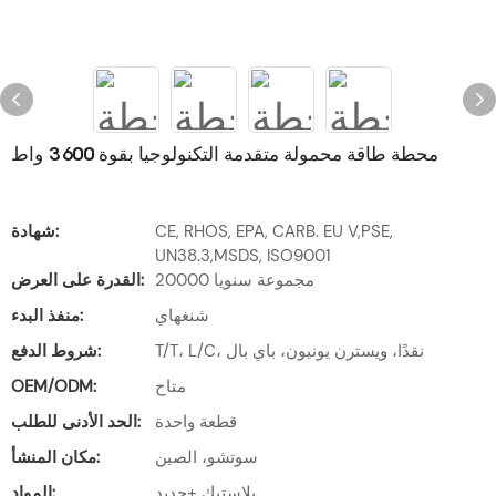
محطة طاقة محمولة متقدمة التكنولوجيا بقوة 3600 واط
CE, RHOS, EPA, CARB. EU V,PSE,
شهادة:
UN38.3,MSDS, ISO9001
20000 مجموعة سنويا
القدرة على العرض:
شنغهاي
منفذ البدء:
T/T، L/C، نقدًا، ويسترن يونيون، باي بال
شروط الدفع:
متاح
OEM/ODM:
قطعة واحدة
الحد الأدنى للطلب:
سوتشو، الصين
مكان المنشأ:
بلاستيك +حديد
المواد: