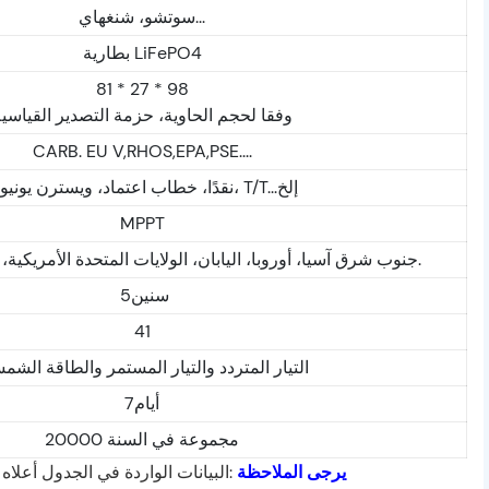
سوتشو، شنغهاي...
بطارية LiFePO4
81 * 27 * 98
وفقا لحجم الحاوية، حزمة التصدير القياسي
CARB. EU V,RHOS,EPA,PSE....
نقدًا، خطاب اعتماد، ويسترن يونيون، T/T...إلخ
MPPT
جنوب شرق آسيا، أوروبا، اليابان، الولايات المتحدة الأمريكية، تنزانيا، سورينام. إلخ.
سنين5
41
التيار المتردد والتيار المستمر والطاقة الشم
أيام7
20000 مجموعة في السنة
يرجى الملاحظة
:البيانات الواردة في الجدول أع