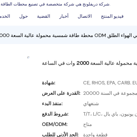
شركة دريفلونج هي شركة متخصصة في تصنيع محطات الطاقة المحمولة وتوريد مولدات البنزين، ولديها سنوات من الخبرة في مجال التصنيع.
فيديو المنتج
الاتصال
أخبار
القضية
حول
الخدم
سعة 2000 وات في الساعة ODM للتخييم في الهواء الطلق
CE, RHOS, EPA, CARB. E
شهادة:
2000 مجموعة في السنة
القدرة على العرض:
شنغهاي
منفذ البدء:
ويسترن يونيون، باي بال
شروط الدفع:
متاح
OEM/ODM:
قطعة واحدة
الحد الأدنى للطلب: