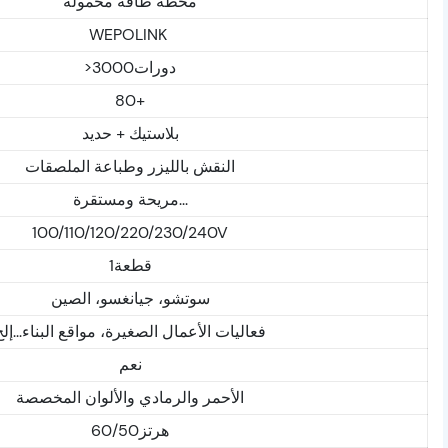
محطة طاقة محمولة
WEPOLINK
>دورات3000
80+
بلاستيك + حديد
النقش بالليزر وطباعة الملصقات
مريحة ومستقرة...
100/110/120/220/230/240V
قطعة1
سوتشو، جيانغسو، الصين
فعاليات الأعمال الصغيرة، مواقع البناء...إلخ
نعم
الأحمر والرمادي والألوان المخصصة
هرتز60/50