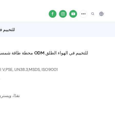
محطة طاقة شمسية محمولة عالية ال
محطة طاقة شمسية محمولة عالية السعة 2000 وات في الساعة ODM للتخييم في الهواء الطلق
U V,PSE, UN38.3,MSDS, ISO9001
0
T/T، L/C، نقدًا، 