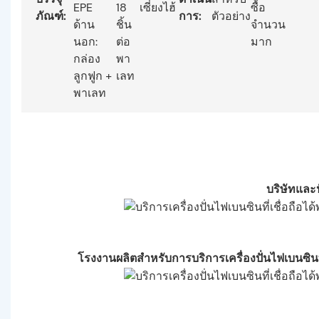
EPE
18
เซี่ยงไฮ้
ซื้อ
ภัณฑ์:
การ:
ตัวอย่าง
ด้าน
ชิ้น
จำนวน
นอก:
ต่อ
มาก
กล่อง
พา
ลูกฟูก +
เลท
พาเลท
บริษัทและ
โรงงานผลิตสำหรับการบริการเครื่องปั่นไฟเบนซินท