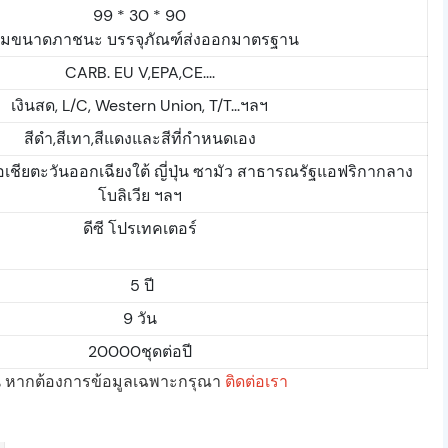
99 * 30 * 90
มขนาดภาชนะ บรรจุภัณฑ์ส่งออกมาตรฐาน
CARB. EU V,EPA,CE....
เงินสด, L/C, Western Union, T/T...ฯลฯ
สีดำ,สีเทา,สีแดงและสีที่กำหนดเอง
อเชียตะวันออกเฉียงใต้ ญี่ปุ่น ซามัว สาธารณรัฐแอฟริกากลาง
โบลิเวีย ฯลฯ
ดีซี โปรเทคเตอร์
5 ปี
9 วัน
20000ชุดต่อปี
นั้น หากต้องการข้อมูลเฉพาะกรุณา
ติดต่อเรา