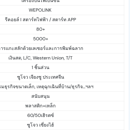
เครื่องปั่นไฟเบนซิน
WEPOLINK
รีคอยล์ I สตาร์ทไฟฟ้า / สตาร์ท APP
80+
5000+
การแกะสลักด้วยเลเซอร์และการพิมพ์ฉลาก
เงินสด, L/C, Western Union, T/T
1 ชิ้นส่วน
ซูโจว เจียงซู ประเทศจีน
มธุรกิจขนาดเล็ก, เหตุฉุกเฉินที่บ้าน/ธุรกิจ...ฯลฯ
สนับสนุน
พลาสติก+เหล็ก
60/50เฮิรตซ์
ซูโจว เซี่ยงไฮ้