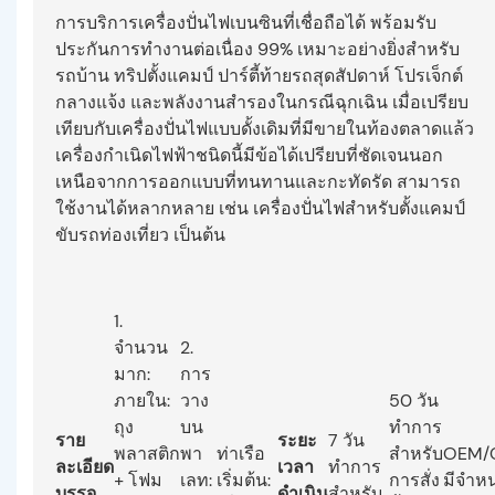
การบริการเครื่องปั่นไฟเบนซินที่เชื่อถือได้ พร้อมรับ
ประกันการทำงานต่อเนื่อง 99% เหมาะอย่างยิ่งสำหรับ
รถบ้าน ทริปตั้งแคมป์ ปาร์ตี้ท้ายรถสุดสัปดาห์ โปรเจ็กต์
กลางแจ้ง และพลังงานสำรองในกรณีฉุกเฉิน เมื่อเปรียบ
เทียบกับเครื่องปั่นไฟแบบดั้งเดิมที่มีขายในท้องตลาดแล้ว
เครื่องกำเนิดไฟฟ้าชนิดนี้มีข้อได้เปรียบที่ชัดเจนนอก
เหนือจากการออกแบบที่ทนทานและกะทัดรัด สามารถ
ใช้งานได้หลากหลาย เช่น เครื่องปั่นไฟสำหรับตั้งแคมป์
ขับรถท่องเที่ยว เป็นต้น
1.
จำนวน
2.
มาก:
การ
ภายใน:
วาง
50 วัน
ถุง
บน
ทำการ
ราย
ระยะ
7 วัน
พลาสติก
พา
ท่าเรือ
สำหรับ
OEM/
ละเอียด
เวลา
ทำการ
+ โฟม
เลท:
เริ่มต้น:
การสั่ง
มีจำหน
บรรจุ
ดำเนิน
สำหรับ