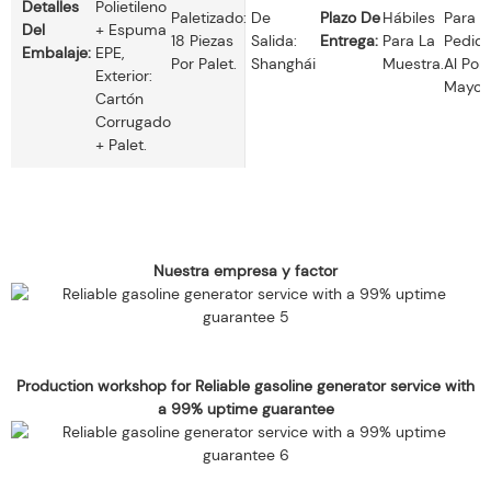
Detalles
Polietileno
Paletizado:
De
Plazo De
Hábiles
Para
Del
+ Espuma
18 Piezas
Salida:
Entrega:
Para La
Pedid
Embalaje:
EPE,
Por Palet.
Shanghái
Muestra.
Al Por
Exterior:
Mayor.
Cartón
Corrugado
+ Palet.
Nuestra empresa y factor
Production workshop for Reliable gasoline generator service with
a 99% uptime guarantee