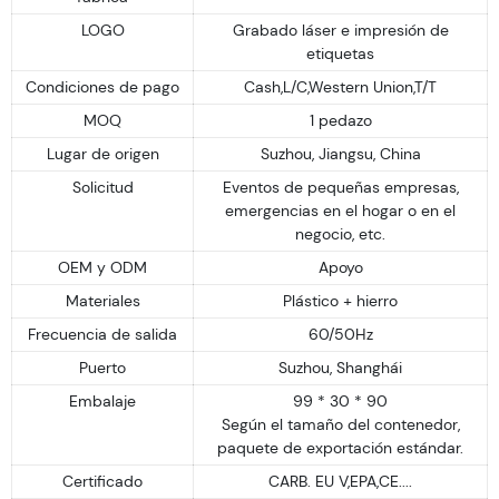
LOGO
Grabado láser e impresión de
etiquetas
Condiciones de pago
Cash,L/C,Western Union,T/T
MOQ
1 pedazo
Lugar de origen
Suzhou, Jiangsu, China
Solicitud
Eventos de pequeñas empresas,
emergencias en el hogar o en el
negocio, etc.
OEM y ODM
Apoyo
Materiales
Plástico + hierro
Frecuencia de salida
60/50Hz
Puerto
Suzhou, Shanghái
Embalaje
99 * 30 * 90
Según el tamaño del contenedor,
paquete de exportación estándar.
Certificado
CARB. EU V,EPA,CE....