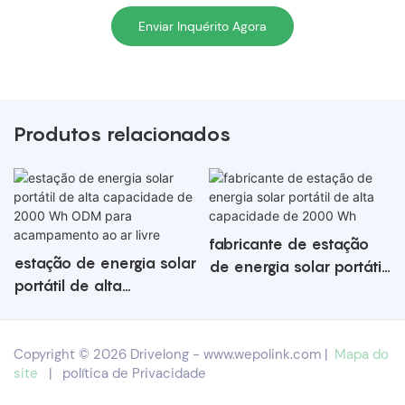
Enviar Inquérito Agora
Produtos relacionados
fabricante de estação
estação de energia solar
de energia solar portátil
portátil de alta
de alta capacidade de
capacidade de 2000
2000 Wh
Wh ODM para
Copyright © 2026 Drivelong -
www.wepolink.com
|
Mapa do
acampamento ao ar
site
|
política de Privacidade
livre