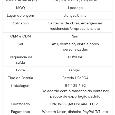
MOQ
1 pedaço
Lugar de origem
Jiangsu,China
Aplicativo
Canteiros de obras, emergências
residenciais/empresariais...etc.
OEM e ODM
Sim
Cor
Azul, vermelho, cinza e cores
personalizadas
Frequência de
60/50hz
saída
Porta
Xangai...
Tipo de Bateria
Bateria LiFePO4
Embalagem
84 * 28 * 92
De acordo com o tamanho do contêiner,
pacote de exportação padrão
Certificado
EPA,UN38.3,MSDS,CARB. EU V....
Pagamento
Western Union, dinheiro, PayPal, T/T...etc.