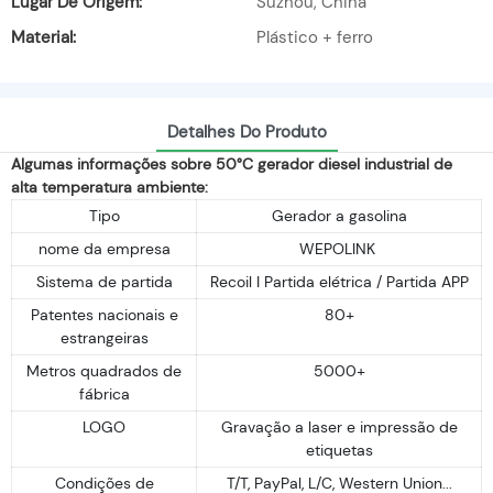
Lugar De Origem:
Suzhou, China
Material:
Plástico + ferro
Detalhes Do Produto
Algumas informações sobre 50°C gerador diesel industrial de
alta temperatura ambiente:
Tipo
Gerador a gasolina
nome da empresa
WEPOLINK
Sistema de partida
Recoil I Partida elétrica / Partida APP
Patentes nacionais e
80+
estrangeiras
Metros quadrados de
5000+
fábrica
LOGO
Gravação a laser e impressão de
etiquetas
Condições de
T/T, PayPal, L/C, Western Union...