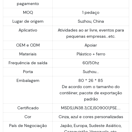
pagamento
MOQ
1 pedaço
Lugar de origem
Suzhou, China
Aplicativo
Atividades ao ar livre, eventos para
pequenas empresas...etc.
OEM e ODM
Apoiar
Materiais
Plástico + ferro
Frequência de saída
60/50hz
Porta
Suzhou...
Embalagem
80 * 26 * 85
De acordo com o tamanho do
contêiner, pacote de exportação
padrão
Certificado
MSDS,UN38.3,CE,ISO9001,PSE....
Cor
Cinza, azul e cores personalizadas
País de Negociação
Japão, Europa, Sudeste Asiático,
Cazaquistão, Venezuela, etc.