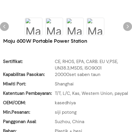
Maju 600W Portable Power Station
Sertifikat:
CE, RHOS, EPA, CARB. EU V,PSE,
UN38.3,MSDS, ISO9001
Kapabilitas Pasokan:
20000set saben taun
Miwiti Port:
Shanghai
Katentuan Pembayaran:
T/T, L/C, Kas, Western Union, paypal
OEM/ODM:
kasedhiya
Min.Pesanan:
siji potong
Panggonan Asal:
Suzhou, China
Bahan:
Plastik + besi