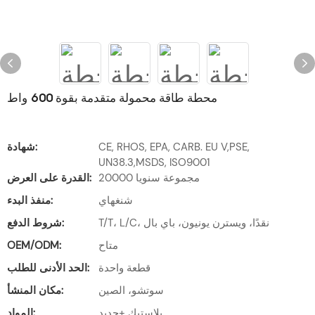
محطة طاقة محمولة متقدمة بقوة 600 واط
CE, RHOS, EPA, CARB. EU V,PSE,
شهادة:
UN38.3,MSDS, ISO9001
20000 مجموعة سنويا
القدرة على العرض:
شنغهاي
منفذ البدء:
T/T، L/C، نقدًا، ويسترن يونيون، باي بال
شروط الدفع:
متاح
OEM/ODM:
قطعة واحدة
الحد الأدنى للطلب:
سوتشو، الصين
مكان المنشأ:
بلاستيك +حديد
المواد: