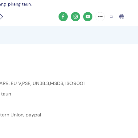
ang-pirang taun.
duk
ARB. EU V,PSE, UN38.3,MSDS, ISO9001
 taun
stern Union, paypal