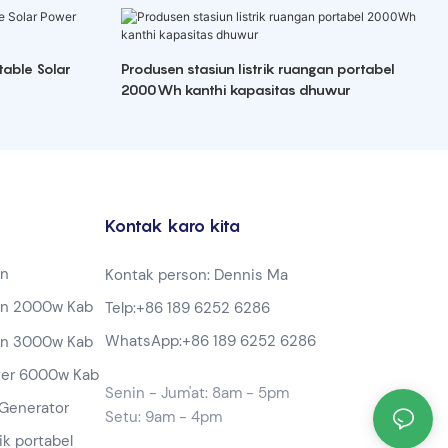
able Solar
Produsen stasiun listrik ruangan portabel
2000Wh kanthi kapasitas dhuwur
Kontak karo kita
in
Kontak person: Dennis Ma
in 2000w Kab
Telp:
+86 189 6252 6286
WhatsApp:
+86 189 6252 6286
in 3000w Kab
ter 6000w Kab
Senin - Jum'at: 8am - 5pm
Generator
Setu: 9am - 4pm
ik portabel