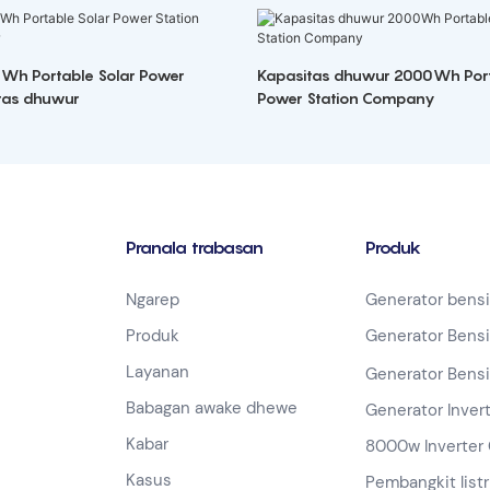
Wh Portable Solar Power
Kapasitas dhuwur 2000Wh Port
itas dhuwur
Power Station Company
Pranala trabasan
Produk
Ngarep
Generator bens
Produk
Generator Bens
Layanan
Generator Bens
Babagan awake dhewe
Generator Inver
Kabar
8000w Inverter 
Kasus
Pembangkit listr