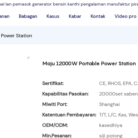
onal lan pemasok generator bensin kanthi pengalaman manufaktur pir
anan
Babagan
Kasus
Kabar
Kontak
Video pro
Power Station
Maju 12000W Portable Power Station
Sertifikat:
CE, RHOS, EPA, C
Kapabilitas Pasokan:
20000set saben
Miwiti Port:
Shanghai
Katentuan Pembayaran:
T/T, L/C, Kas, We
OEM/ODM:
kasedhiya
Min.Pesanan:
siji potong