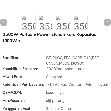
3500W Portable Power Station karo Kapasitas
1000Wh
Sertifikat:
CE, RHOS, EPA, CARB. EU V,PSE,
UN38.3,MSDS, ISO9001
Kapabilitas Pasokan:
20000set saben taun
Miwiti Port:
Shanghai
Katentuan Pembayaran:
T/T, L/C, Kas, Western Union, paypal
OEM/ODM:
kasedhiya
Min.Pesanan:
siji potong
Panggonan Asal:
Suzhou, China