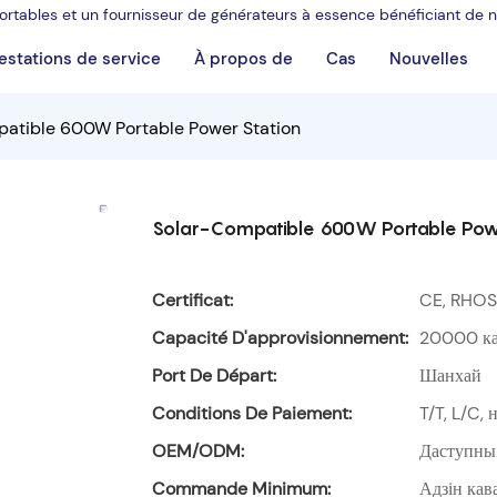
 portables et un fournisseur de générateurs à essence bénéficiant de
estations de service
À propos de
Cas
Nouvelles
atible 600W Portable Power Station
Solar-Compatible 600W Portable Pow
Certificat:
CE, RHOS
Capacité D'approvisionnement:
20000 ка
Port De Départ:
Шанхай
Conditions De Paiement:
T/T, L/C,
OEM/ODM:
Даступны
Commande Minimum:
Адзін кав