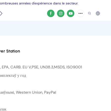
 nombreuses années d'expérience dans le secteur.
Contacter
Vidéo du produit
er Station
, EPA, CARB. EU V,PSE, UN38.3,MSDS, ISO9001
мплектаў у год
 наяўнымі, Western Union, PayPal
алак