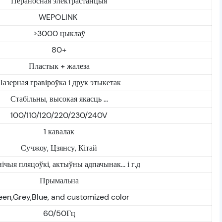
Пераносная электрастанцыя
WEPOLINK
>3000 цыклаў
80+
Пластык + жалеза
Лазерная гравіроўка і друк этыкетак
Стабільны, высокая якасць ...
100/110/120/220/230/240V
1 кавалак
Сучжоу, Цзянсу, Кітай
ічыя пляцоўкі, актыўны адпачынак... і г.д
Прымальна
een,Grey,Blue, and customized color
60/50Гц