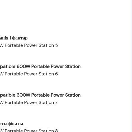
нія і фактар
patible 600W Portable Power Station
mpatible 600W Portable Power Station
ртыфікаты