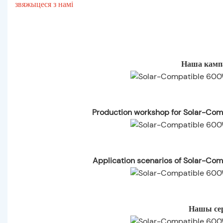
звяжыцеся з намі
Наша кампа
Production workshop for Solar-Com
Application scenarios of Solar-Co
Нашы се