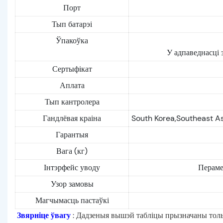
Порт
Тып батарэі
Ўпакоўка
У адпаведнасці 
Сертыфікат
Аплата
Тып кантролера
Гандлёвая краіна
South Korea,Southeast As
Гарантыя
Вага (кг)
Інтэрфейс уводу
Пераме
Узор замовы
Магчымасць пастаўкі
Звярніце ўвагу
: Дадзеныя вышэй табліцы прызначаны тольк