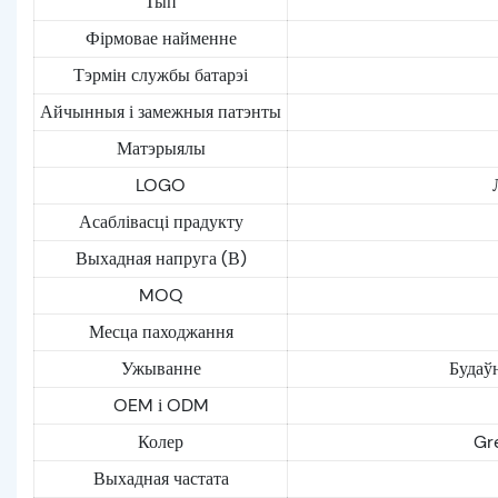
Тып
Фірмовае найменне
Тэрмін службы батарэі
Айчынныя і замежныя патэнты
Матэрыялы
LOGO
Асаблівасці прадукту
Выхадная напруга (В)
MOQ
Месца паходжання
Ужыванне
Будаўн
OEM і ODM
Колер
Gr
Выхадная частата