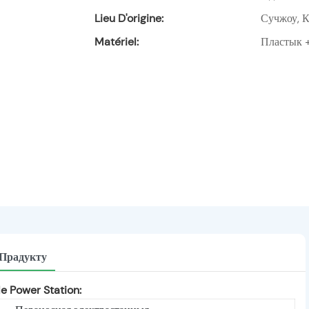
Lieu D'origine:
Сучжоу, К
Matériel:
Пластык +
 Прадукту
 Power Station: