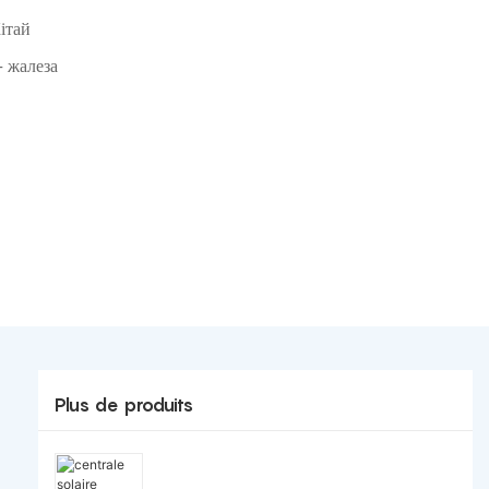
ітай
 жалеза
Plus de produits