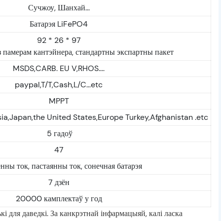
Сучжоу, Шанхай...
Батарэя LiFePO4
92 * 26 * 97
з памерам кантэйнера, стандартны экспартны пакет
MSDS,CARB. EU V,RHOS....
paypal,T/T,Cash,L/C...etc
MPPT
ia,Japan,the United States,Europe Turkey,Afghanistan .etc
5 гадоў
47
нны ток, пастаянны ток, сонечная батарэя
7 дзён
20000 камплектаў у год
і для даведкі. За канкрэтнай інфармацыяй, калі ласка