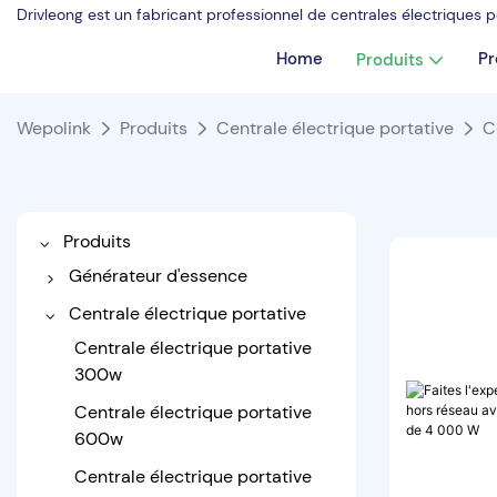
Drivleong est un fabricant professionnel de centrales électriques
Home
Pr
Produits
Wepolink
Produits
Centrale électrique portative
C
Produits
Générateur d'essence
Générateur d'essence 2000w
Centrale électrique portative
Générateur d'essence 3000w
Centrale électrique portative
300w
Générateur d'inverseur
6000w
Centrale électrique portative
600w
Générateur d'inverseur
8000w
Centrale électrique portative