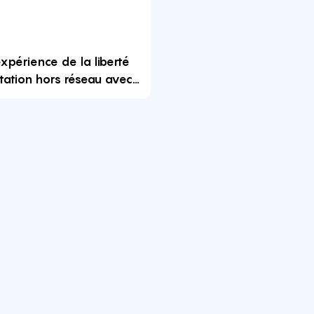
'expérience de la liberté
tation hors réseau avec
ateur solaire polyvalent
de 4 000 W