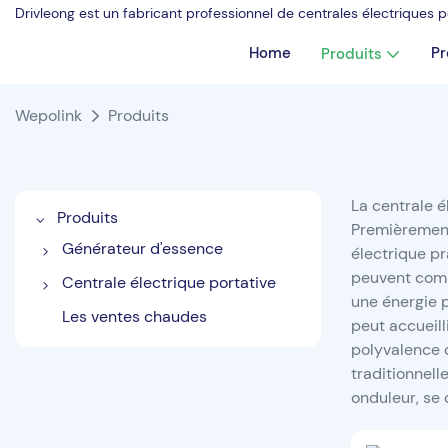
Drivleong est un fabricant professionnel de centrales électriques
Home
Pr
Produits
Wepolink
Produits
La centrale é
Produits
Premièrement,
Générateur d'essence
électrique pr
peuvent compt
Générateur d'essence 2000w
Centrale électrique portative
une énergie p
Générateur d'essence 3000w
Centrale électrique portative
Les ventes chaudes
peut accueill
300w
Générateur d'inverseur
polyvalence 
6000w
Centrale électrique portative
traditionnell
600w
onduleur, se 
Générateur d'inverseur
8000w
Centrale électrique portative