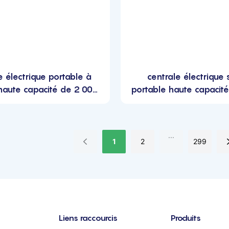
e électrique portable à
centrale électrique 
 haute capacité de 2 000
portable haute capaci
Wh
OEM pour camping en p
...
1
2
299
Liens raccourcis
Produits