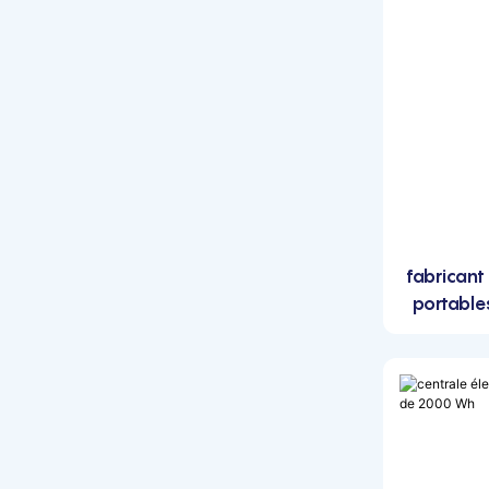
4000w
Centrale électrique portative
6000w
Centrale électrique portative
de 12 000 W
fabricant
portable
cap