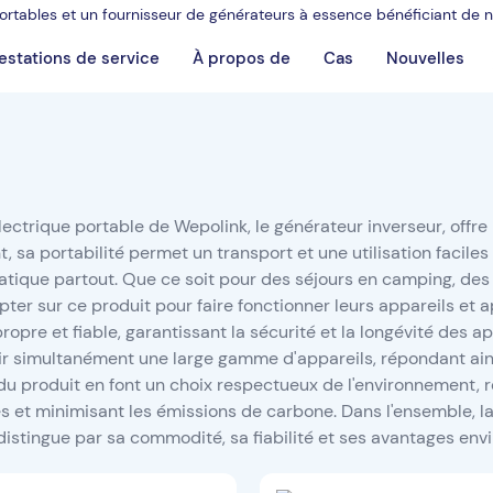
 portables et un fournisseur de générateurs à essence bénéficiant de
estations de service
À propos de
Cas
Nouvelles
lectrique portable de Wepolink, le générateur inverseur, offr
 sa portabilité permet un transport et une utilisation faciles
atique partout. Que ce soit pour des séjours en camping, des 
er sur ce produit pour faire fonctionner leurs appareils et ap
ropre et fiable, garantissant la sécurité et la longévité des a
ir simultanément une large gamme d'appareils, répondant ainsi à
du produit en font un choix respectueux de l'environnement, 
es et minimisant les émissions de carbone. Dans l'ensemble, l
distingue par sa commodité, sa fiabilité et ses avantages en