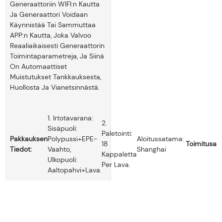
Generaattoriin WIFI:n Kautta
Ja Generaattori Voidaan
Käynnistää Tai Sammuttaa
APP:n Kautta, Joka Valvoo
Reaaliaikaisesti Generaattorin
Toimintaparametreja, Ja Siinä
On Automaattiset
Muistutukset Tankkauksesta,
Huollosta Ja Vianetsinnästä.
1. Irtotavarana:
2.
Sisäpuoli:
Paletointi:
Pakkauksen
Polypussi+EPE-
Aloitussatama:
18
Toimitusai
Tiedot:
Vaahto,
Shanghai
Kappaletta
Ulkopuoli:
Per Lava.
Aaltopahvi+lava.