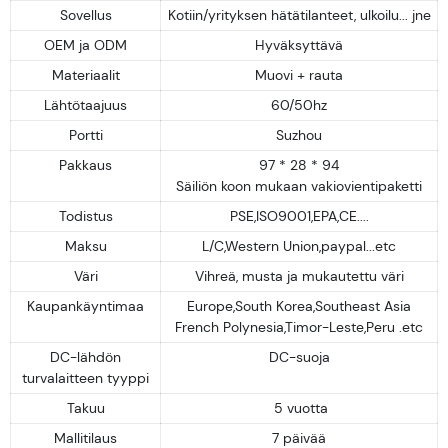
Sovellus
Kotiin/yrityksen hätätilanteet, ulkoilu... jne
OEM ja ODM
Hyväksyttävä
Materiaalit
Muovi + rauta
Lähtötaajuus
60/50hz
Portti
Suzhou
Pakkaus
97 * 28 * 94
Säiliön koon mukaan vakiovientipaketti
Todistus
PSE,ISO9001,EPA,CE....
Maksu
L/C,Western Union,paypal...etc
Väri
Vihreä, musta ja mukautettu väri
Kaupankäyntimaa
Europe,South Korea,Southeast Asia
French Polynesia,Timor-Leste,Peru .etc
DC-lähdön
DC-suoja
turvalaitteen tyyppi
Takuu
5 vuotta
Mallitilaus
7 päivää