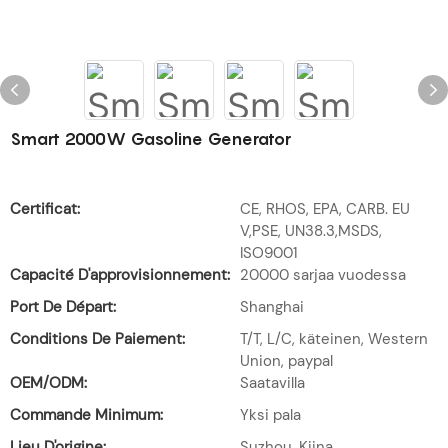
Smart 2000W Gasoline Generator
Certificat:
CE, RHOS, EPA, CARB. EU
V,PSE, UN38.3,MSDS,
ISO9001
Capacité D'approvisionnement:
20000 sarjaa vuodessa
Port De Départ:
Shanghai
Conditions De Paiement:
T/T, L/C, käteinen, Western
Union, paypal
OEM/ODM:
Saatavilla
Commande Minimum:
Yksi pala
Lieu D'origine:
Suzhou, Kiina