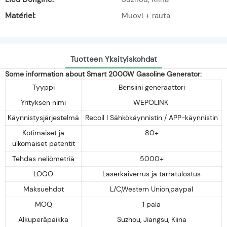
Matériel:
Muovi + rauta
Tuotteen Yksityiskohdat
Some information about Smart 2000W Gasoline Generator:
Tyyppi
Bensiini generaattori
Yrityksen nimi
WEPOLINK
Käynnistysjärjestelmä
Recoil I Sähkökäynnistin / APP-käynnistin
Kotimaiset ja
80+
ulkomaiset patentit
Tehdas neliömetriä
5000+
LOGO
Laserkaiverrus ja tarratulostus
Maksuehdot
L/C,Western Union,paypal
MOQ
1 pala
Alkuperäpaikka
Suzhou, Jiangsu, Kiina