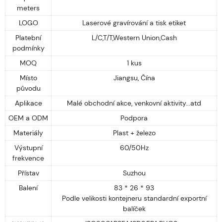
meters
LOGO
Laserové gravírování a tisk etiket
Platební
L/C,T/T,Western Union,Cash
podmínky
MOQ
1 kus
Místo
Jiangsu, Čína
původu
Aplikace
Malé obchodní akce, venkovní aktivity...atd
OEM a ODM
Podpora
Materiály
Plast + železo
Výstupní
60/50Hz
frekvence
Přístav
Suzhou
Balení
83 * 26 * 93
Podle velikosti kontejneru standardní exportní
balíček