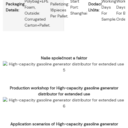
Polybag+EPE
Start
Working
Worki
Packaging
Palletizing:
Dodací
Foam,
Port:
Days
Days
Details:
18pieces
Lhůta:
Outside:
Shanghai
For
For Bu
Per Pallet.
Corrugated
Sample.
Order.
Carton+pallet.
Naše společnost a faktor
Production workshop for High-capacity gasoline generator
distributor for extended use
Application scenarios of High-capacity gasoline generator