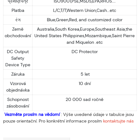
પ્રમાણપત્ર
ISO9001,PSE,MSDS,EPA,RHOS....
Platba
L/C,T/T,Western Union,Cash...etc
રંગ
Blue,Green,Red, and customized color
Země
Australia,South Korea,Europe,Southeast Asia,the
obchodování
United States Philippines,Mozambique,Saint Pierre
and Miquelon .etc
DC Output
DC Protector
Safety
Device Type
Záruka
5 let
Vzorová
10 dní
objednávka
Schopnost
20 000 sad ročně
zásobování
Vezměte prosím na vědomí
: Výše ​​uvedené údaje v tabulce jsou
pouze orientační. Pro konkrétní informace prosím
kontaktujte nás