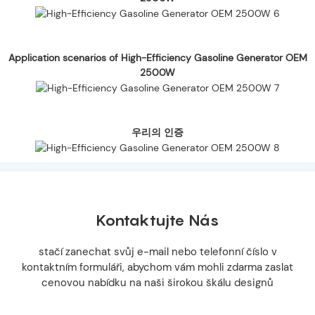
Application scenarios of High-Efficiency Gasoline Generator OEM
2500W
우리의 인증
Kontaktujte Nás
stačí zanechat svůj e-mail nebo telefonní číslo v
kontaktním formuláři, abychom vám mohli zdarma zaslat
cenovou nabídku na naši širokou škálu designů