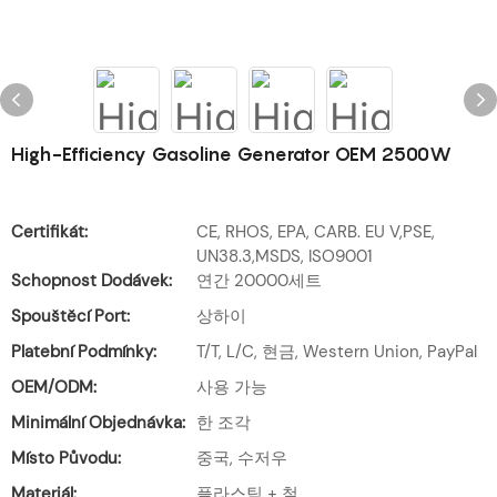
High-Efficiency Gasoline Generator OEM 2500W
Certifikát:
CE, RHOS, EPA, CARB. EU V,PSE,
UN38.3,MSDS, ISO9001
Schopnost Dodávek:
연간 20000세트
Spouštěcí Port:
상하이
Platební Podmínky:
T/T, L/C, 현금, Western Union, PayPal
OEM/ODM:
사용 가능
Minimální Objednávka:
한 조각
Místo Původu:
중국, 수저우
Materiál:
플라스틱 + 철