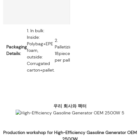
1. In bulk:
Inside:
2.
Polybag+EPE
Packaging
Palletizing:
foam,
Details:
18pieces
outside:
per pallet.
Corrugated
carton+pallet.
우리 회사와 팩터
Production workshop for High-Efficiency Gasoline Generator OEM
2500W