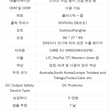
애플리케이션
소규모 사업 행사, 건설 현장 등
OEM 및 ODM
수용 가능
재료
플라스틱 + 철
출력 주파수
60/50Hz (헤르츠)
포트
Suzhou,Shanghai
포장
96 * 27 * 88
컨테이너 크기에 따라 표준 수출 패키지
자격증
CARB. EU V,MSDS,RHOS,PSE....
지불
L/C, PayPal, T/T, Western Union 등
색상
검정, 녹색 및 사용자 정의 색상
무역 국가
Australia,South Korea,Europe Trinidad and
Tobago,Tuvalu,Cuba .etc
DC Output Safety
DC Protector
Device Type
보장하다
5 연령
샘플 주문
7 날