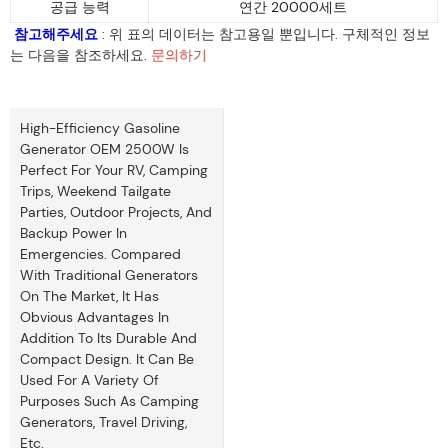
공급 능력
연간 20000세트
참고해주세요
: 위 표의 데이터는 참고용일 뿐입니다. 구체적인 정보
는 다음을 참조하세요.
문의하기
High-Efficiency Gasoline
Generator OEM 2500W Is
Perfect For Your RV, Camping
Trips, Weekend Tailgate
Parties, Outdoor Projects, And
Backup Power In
Emergencies. Compared
With Traditional Generators
On The Market, It Has
Obvious Advantages In
Addition To Its Durable And
Compact Design. It Can Be
Used For A Variety Of
Purposes Such As Camping
Generators, Travel Driving,
Etc.