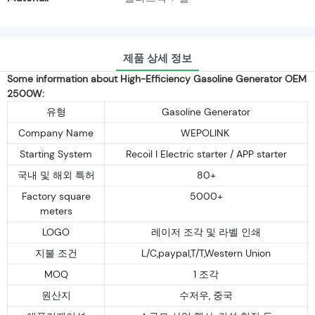
제품 상세 정보
Some information about High-Efficiency Gasoline Generator OEM
2500W:
유형
Gasoline Generator
Company Name
WEPOLINK
Starting System
Recoil I Electric starter / APP starter
국내 및 해외 특허
80+
Factory square
5000+
meters
LOGO
레이저 조각 및 라벨 인쇄
지불 조건
L/C,paypal,T/T,Western Union
MOQ
1 조각
원산지
수저우, 중국