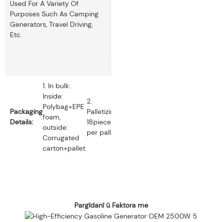
Used For A Variety Of
Purposes Such As Camping
Generators, Travel Driving,
Etc.
1. In bulk:
Inside:
2.
Polybag+EPE
Packaging
Palletizing:
foam,
Details:
18pieces
outside:
per pallet.
Corrugated
carton+pallet.
Pargîdanî û Faktora me