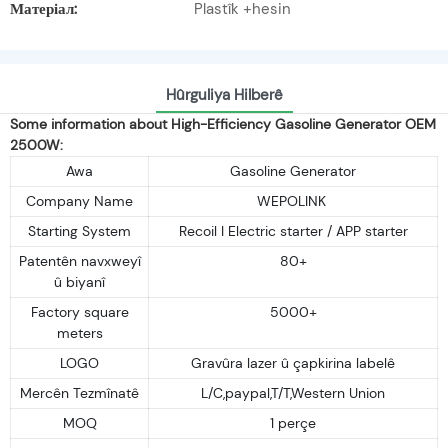
Матеріал:
Plastîk +hesin
Hûrguliya Hilberê
Some information about High-Efficiency Gasoline Generator OEM
2500W:
Awa
Gasoline Generator
Company Name
WEPOLINK
Starting System
Recoil I Electric starter / APP starter
Patentên navxweyî
80+
û biyanî
Factory square
5000+
meters
LOGO
Gravûra lazer û çapkirina labelê
Mercên Tezmînatê
L/C,paypal,T/T,Western Union
MOQ
1 perçe