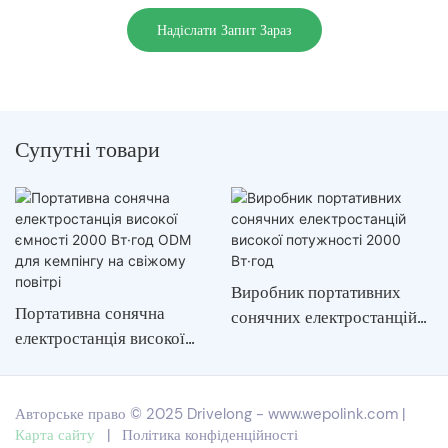
Надіслати Запит Зараз
Супутні товари
Виробник портативних
Портативна сонячна
сонячних електростанцій
електростанція високої
високої потужності 2000
ємності 2000 Вт·год ODM
Вт·год
для кемпінгу на свіжому
Авторське право © 2025 Drivelong -
www.wepolink.com
|
повітрі
Карта сайту
|
Політика конфіденційності