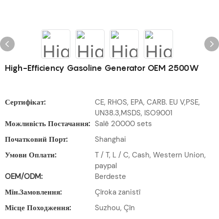
High-Efficiency Gasoline Generator OEM 2500W
Сертифікат:
CE, RHOS, EPA, CARB. EU V,PSE,
UN38.3,MSDS, ISO9001
Можливість Постачання:
Salê 20000 sets
Початковий Порт:
Shanghai
Умови Оплати:
T / T, L / C, Cash, Western Union,
paypal
OEM/ODM:
Berdeste
Мін.замовлення:
Çîroka zanistî
Місце Походження:
Suzhou, Çîn