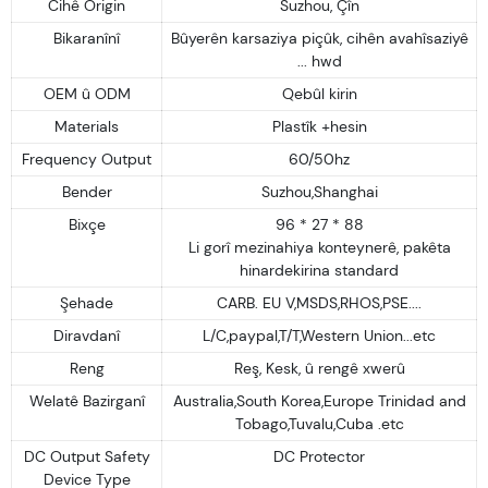
Cihê Origin
Suzhou, Çîn
Bikaranînî
Bûyerên karsaziya piçûk, cihên avahîsaziyê
... hwd
OEM û ODM
Qebûl kirin
Materials
Plastîk +hesin
Frequency Output
60/50hz
Bender
Suzhou,Shanghai
Bixçe
96 * 27 * 88
Li gorî mezinahiya konteynerê, pakêta
hinardekirina standard
Şehade
CARB. EU V,MSDS,RHOS,PSE....
Diravdanî
L/C,paypal,T/T,Western Union...etc
Reng
Reş, Kesk, û rengê xwerû
Welatê Bazirganî
Australia,South Korea,Europe Trinidad and
Tobago,Tuvalu,Cuba .etc
DC Output Safety
DC Protector
Device Type