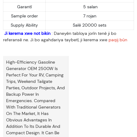
Garantî
5 salan
Sample order
7 rojan
Supply Ability
Salê 20000 sets
Ji kerema xwe not bikin
: Daneyên tabloya jorîn tenê ji bo
referansê ne. Ji bo agahdariya taybetî, ji kerema xwe
paqij bûn
High-Efficiency Gasoline
Generator OEM 2500W Is
Perfect For Your RV, Camping
Trips, Weekend Tailgate
Parties, Outdoor Projects, And
Backup Power In
Emergencies. Compared
With Traditional Generators
On The Market, It Has
Obvious Advantages In
Addition To Its Durable And
Compact Design. It Can Be