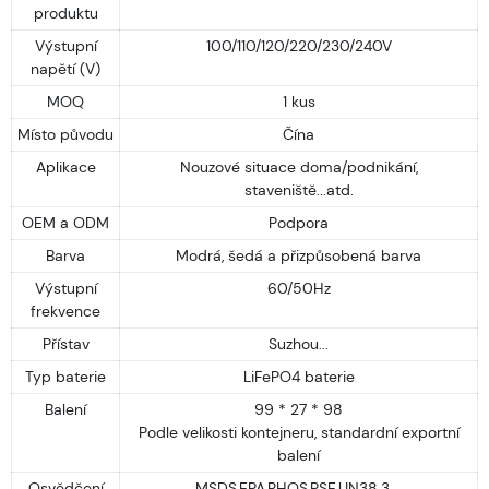
produktu
Výstupní
100/110/120/220/230/240V
napětí (V)
MOQ
1 kus
Místo původu
Čína
Aplikace
Nouzové situace doma/podnikání,
staveniště...atd.
OEM a ODM
Podpora
Barva
Modrá, šedá a přizpůsobená barva
Výstupní
60/50Hz
frekvence
Přístav
Suzhou...
Typ baterie
LiFePO4 baterie
Balení
99 * 27 * 98
Podle velikosti kontejneru, standardní exportní
balení
Osvědčení
MSDS,EPA,RHOS,PSE,UN38.3....