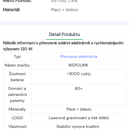
Místo Původu:
Su-čou, Čína
Materiál:
Plast + železo
Detail Produktu
Několik informací o přenosné solární elektrárně s rychlonabíjecím
výkonem 120 W:
Typ
Přenosná elektrárna
Název značky
WEPOLINK
Životnost
>3000 cykly
baterie
Domácí a
80+
zahraniční
patenty
Materiály
Plast + železo
LOGO
Laserové gravírování a tisk štítků
Vlastnosti
Stabilní, vysoce kvalitní...