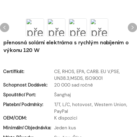
přenosná solární elektrárna s rychlým nabíjením o
výkonu 120 W
Certifikát:
CE, RHOS, EPA, CARB. EU V,PSE,
UN38.3,MSDS, ISO9001
Schopnost Dodávek:
20 000 sad ročně
Spouštěcí Port:
Šanghaj
Platební Podmínky:
T/T, L/C, hotovost, Western Union,
PayPal
OEM/ODM:
K dispozici
Minimální Objednávka:
Jeden kus