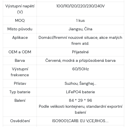
Výstupní napětí
100/110/120/220/230/240V
(V)
MOQ
1 kus
Místo původu
Jiangsu, Čína
Aplikace
Domácí/firemní nouzové situace, akce malých
firem atd.
OEM a ODM
Přijatelné
Barva
Červená, modrá a přizpůsobená barva
Výstupní
60/50Hz
frekvence
Přístav
Suzhou, Šanghaj...
Typ baterie
LiFePO4 baterie
Balení
84 * 29 * 96
Podle velikosti kontejneru, standardní exportní
balení
Osvědčení
ISO9001,CARB. EU V,CE,RHOS....