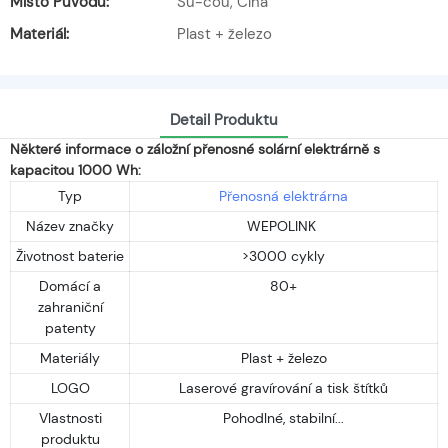
Místo Původu:
Su-čou, Čína
Materiál:
Plast + železo
Detail Produktu
Některé informace o záložní přenosné solární elektrárně s
kapacitou 1000 Wh:
Typ
Přenosná elektrárna
Název značky
WEPOLINK
Životnost baterie
>3000 cykly
Domácí a
80+
zahraniční
patenty
Materiály
Plast + železo
LOGO
Laserové gravírování a tisk štítků
Vlastnosti
Pohodlné, stabilní...
produktu