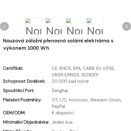
Nouzová záložní přenosná solární elektrárna s
výkonem 1000 Wh
Certifikát:
CE, RHOS, EPA, CARB. EU V,PSE,
UN38.3,MSDS, ISO9001
Schopnost Dodávek:
20 000 sad ročně
Spouštěcí Port:
Šanghaj
Platební Podmínky:
T/T, L/C, hotovost, Western Union,
PayPal
OEM/ODM:
K dispozici
Minimální Objednávka:
Jeden kus