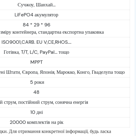
Сучжоу, Шанхай...
LiFePO4 акумулятор
84 * 29 * 96
озміру контейнера, стандартна експортна упаковка
ISO9001,CARB. EU V,CE,RHOS....
Готівка, T/T, L/C, PayPal... тощо
MPPT
ні Штати, Європа, Японія, Марокко, Конго, Гваделупа тощо
5 роки
48
й струм, постійний струм, сонячна енергія
10 дні
20000 комплектів на рік
дки. Для отримання конкретної інформації, будь ласка