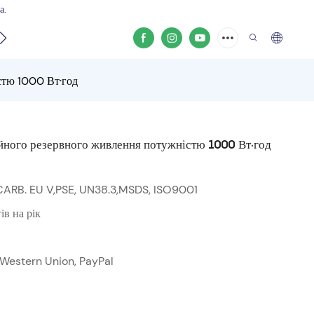
а.
кту
стю 1000 Вт·год
ійного резервного живлення потужністю 1000 Вт·год
CARB. EU V,PSE, UN38.3,MSDS, ISO9001
в на рік
а, Western Union, PayPal