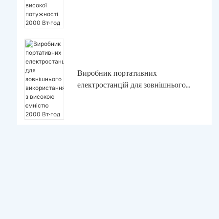
електростанцій високої потужності
2000 Вт·год
Виробник портативних
електростанцій для зовнішнього
використання з високою ємністю
2000 Вт·год