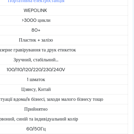
Портативна електростанція
WEPOLINK
>3000 цикли
80+
Пластик + залізо
азерне гравірування та друк етикеток
Зручний, стабільний...
100/110/120/220/230/240V
1 шматок
Цзянсу, Китай
туації вдома/в бізнесі, заходи малого бізнесу тощо
Прийнятно
рвоний, синій та індивідуальний колір
60/50Гц