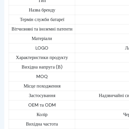
Тип
Назва бренду
Термін служби батареї
Вітчизняні та іноземні патенти
Матеріали
LOGO
Л
Характеристики продукту
Вихідна напруга (В)
MOQ
Місце походження
Застосування
Надзвичайні си
OEM та ODM
Колір
Че
Вихідна частота