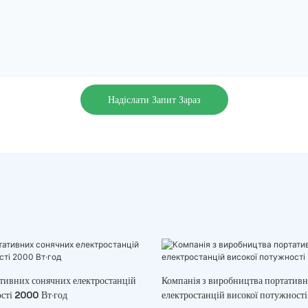
Надіслати Запит Зараз
тивних сонячних електростанцій
Компанія з виробництва портатив
сті 2000 Вт·год
електростанцій високої потужност