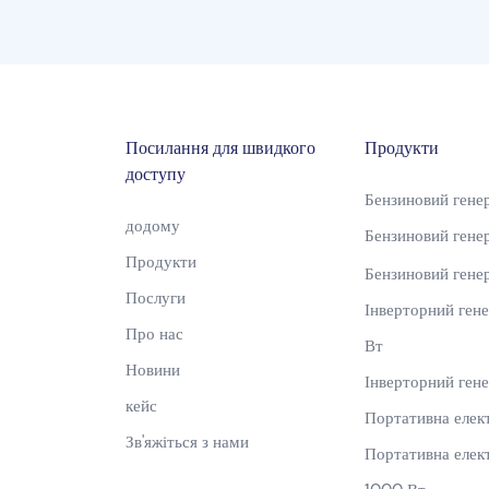
Посилання для швидкого
Продукти
доступу
Бензиновий гене
додому
Бензиновий гене
Продукти
Бензиновий гене
Послуги
Інверторний ген
Про нас
Вт
Новини
Інверторний ген
кейс
Портативна елек
Зв'яжіться з нами
Портативна елек