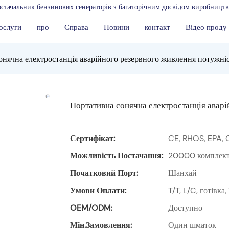
стачальник бензинових генераторів з багаторічним досвідом виробництв
ослуги
про
Справа
Новини
контакт
Відео проду
онячна електростанція аварійного резервного живлення потужні
Портативна сонячна електростанція авар
Сертифікат:
CE, RHOS, EPA, 
Можливість Постачання:
20000 комплекті
Початковий Порт:
Шанхай
Умови Оплати:
T/T, L/C, готівк
OEM/ODM:
Доступно
Мін.замовлення:
Один шматок